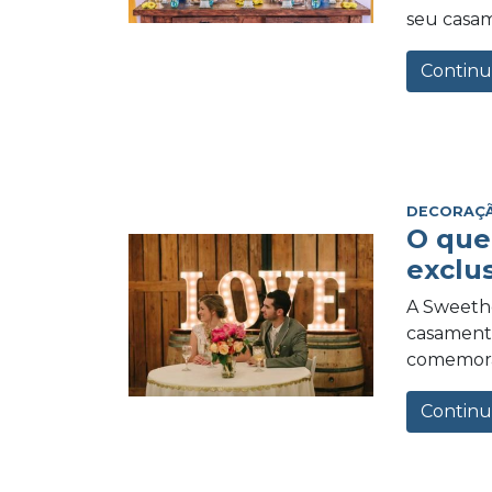
seu casame
Continu
DECORAÇ
O que
exclus
A Sweethe
casamento
comemora
Continu