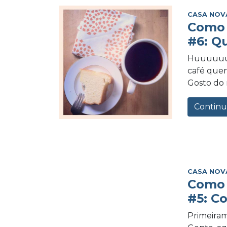
CASA NOV
Como 
#6: Q
Huuuuuuu
café quen
Gosto do 
Continu
CASA NOV
Como 
#5: C
Primeiram