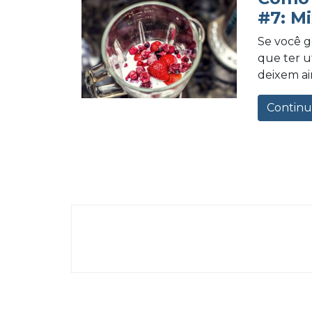
#7: Mi
Se você g
que ter u
deixem ai
Continu