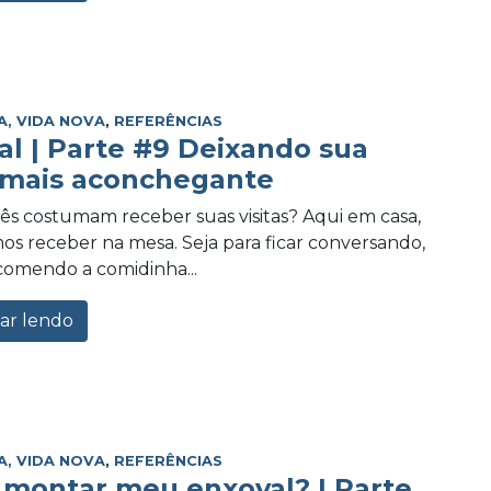
A, VIDA NOVA
,
REFERÊNCIAS
al | Parte #9 Deixando sua
mais aconchegante
s costumam receber suas visitas? Aqui em casa,
s receber na mesa. Seja para ficar conversando,
comendo a comidinha...
ar lendo
A, VIDA NOVA
,
REFERÊNCIAS
montar meu enxoval? | Parte