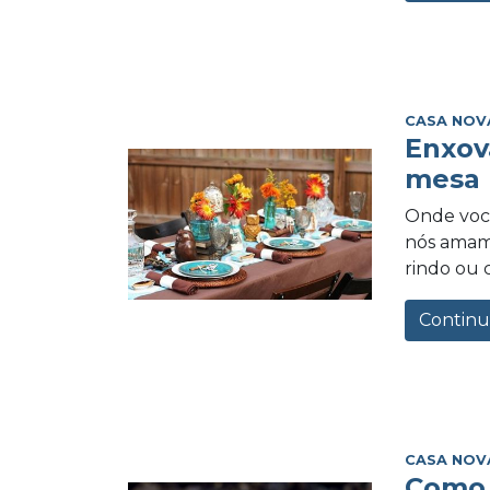
CASA NOV
Enxov
mesa 
Onde você
nós amamo
rindo ou 
Continu
CASA NOV
Como 