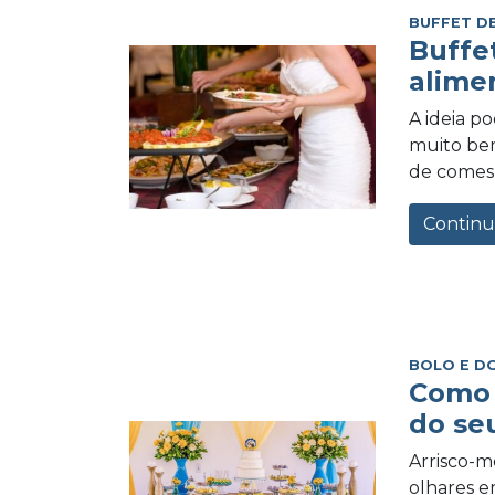
BUFFET D
Buffe
alime
A ideia p
muito be
de comes 
Continu
BOLO E D
Como 
do se
Arrisco-me
olhares e