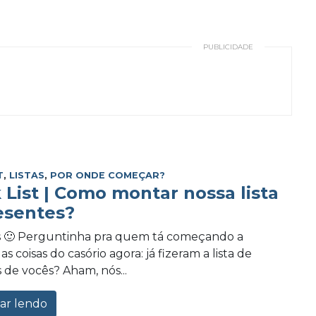
PUBLICIDADE
T
,
LISTAS
,
POR ONDE COMEÇAR?
 List | Como montar nossa lista
esentes?
is 🙂 Perguntinha pra quem tá começando a
as coisas do casório agora: já fizeram a lista de
 de vocês? Aham, nós...
ar lendo