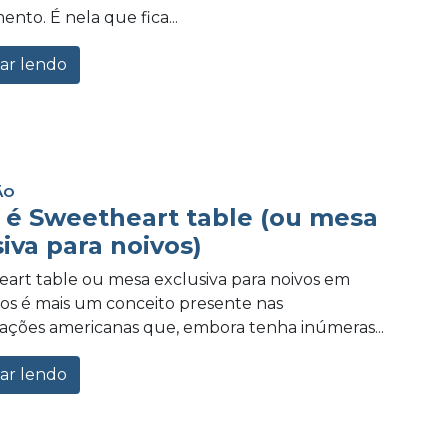
nto. É nela que fica...
ar lendo
ÃO
 é Sweetheart table (ou mesa
iva para noivos)
art table ou mesa exclusiva para noivos em
s é mais um conceito presente nas
ções americanas que, embora tenha inúmeras...
ar lendo