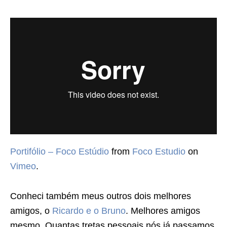
Portifólio – Foco Estúdio
from
Foco Estudio
on
Vimeo
.
Conheci também meus outros dois melhores
amigos, o
Ricardo e o Bruno
. Melhores amigos
mesmo. Quantas tretas pessoais nós já passamos