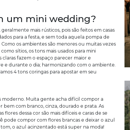
m um mini wedding?
eralmente mais rústicos, pois são feitos em casas
idados para a festa, e sem toda aquela pompa de
. Como os ambientes são menores ou muitas vezes
mo sítios, os tons mais usados para mini
es claras fazem o espaço parecer maior e
e e durante o dia; harmonizando com o ambiente.
ramos 4 tons coringas para apostar em seu
s moderno. Muita gente acha difícil compor a
er bem com branco, cinza, dourado e prata. As
as flores dessa cor são mais difíceis e caras de se
ê pode compor com flores brancas e deixar o azul
o tom, o azul acinzentado está super na moda!