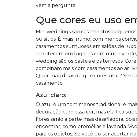
vem a pergunta:
Que cores eu uso e
Mini weddings são casamentos pequenos, g
ou sítios. É mais íntimo, com menos conv
casamentos suntuosos em salões de luxo
acontecem em lugares com muito verde, co
wedding são os pastéis e os terrosos. Cor
combinam mais com casamentos ao ar livr
Quer mais dicas de que cores usar? Sepa
casamento.
Azul claro:
O azul é um tom menos tradicional e mai
decoração com essa cor, mas ela fica sup
flores serão a parte mais desafiadora, pois 
encontrar, como bromélias e lavanda. Voc
para os objetos. Se você quiser acertar n