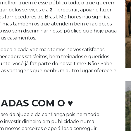
melhor quem é esse público todo, o que querem
r pelos serviços e a
2
– procurar, apoiar e fazer
s fornecedores do Brasil. Melhores não significa
”
mas também os que atendem bem e rápido, os
 isso sem discriminar nosso público que hoje paga
us casamentos.
popa e cada vez mais temos noivos satisfeitos
necedores satisfeitos, bem treinados e queridos
unto: você já faz parte do nosso time? Não? Sabe
e as vantagens que nenhum outro lugar oferece e
IADAS COM O ♥
a base da ajuda e da confiança pois nem todo
investir dinheiro em publicidade numa
 nossos parceiros e apoiá-los a conseguir