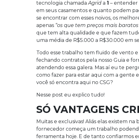
tecnologia chamada
Agrid
a
1
– entender 
em seus casamentos e quanto podem paga
se encontrar com esses noivos, os melhore
apenas
“os que tem preços mais baratos
que tem alta qualidade e que fazem tudo
uma média de R$5.000 a R$30.000 em se
Todo esse trabalho tem fluido de vento e 
fechando contratos pela nosso Guia e for
atendendo essa galera. Mas aí eu te perg
como fazer para estar aqui com a gente 
você só encontra aqui no CSG?
Nesse post eu explico tudo!
SÓ VANTAGENS CR
Muitas e exclusivas! Aliás elas existem n
fornecedor começa um trabalho podendo 
ferramenta hoje. E de tanto confiarmos em