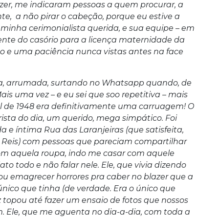
zer, me indicaram pessoas a quem procurar, a
te, a não pirar o cabeção, porque eu estive a
, minha cerimonialista querida, e sua equipe – em
rente do casório para a licença maternidade da
o e uma paciência nunca vistas antes na face
onta, arrumada, surtando no Whatsapp quando, de
ais uma vez – e eu sei que soo repetitiva – mais
 de 1948 era definitivamente uma carruagem! O
sta do dia, um querido, mega simpático. Foi
e íntima Rua das Laranjeiras (que satisfeita,
do Reis) com pessoas que pareciam compartilhar
om aquela roupa, indo me casar com aquele
ato todo e não falar nele. Ele, que vivia dizendo
ou emagrecer horrores pra caber no blazer que a
nico que tinha (de verdade. Era o único que
ez topou até fazer um ensaio de fotos que nossos
m. Ele, que me aguenta no dia-a-dia, com toda a