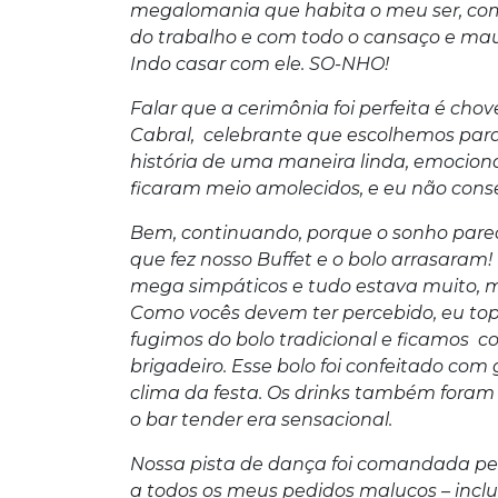
megalomania que habita o meu ser, com 
do trabalho e com todo o cansaço e ma
Indo casar com ele. SO-NHO!
Falar que a cerimônia foi perfeita é cho
Cabral, celebrante que escolhemos para
história de uma maneira linda, emocion
ficaram meio amolecidos, e eu não conse
Bem, continuando, porque o sonho pareci
que fez nosso Buffet e o bolo arrasaram!
mega simpáticos e tudo estava muito, m
Como vocês devem ter percebido, eu topo
fugimos do bolo tradicional e ficamos 
brigadeiro. Esse bolo foi confeitado com g
clima da festa. Os drinks também foram 
o bar tender era sensacional.
Nossa pista de dança foi comandada pel
a todos os meus pedidos malucos – inclu