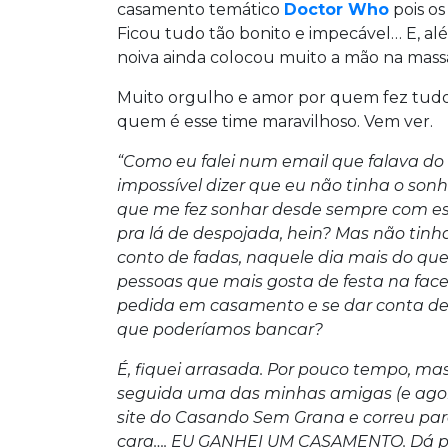
casamento temático
Doctor Who
pois os
Ficou tudo tão bonito e impecável… E, al
noiva ainda colocou muito a mão na massa
Muito orgulho e amor por quem fez tudo i
quem é esse time maravilhoso. Vem ver.
“Como eu falei num email que falava do
impossível dizer que eu não tinha o so
que me fez sonhar desde sempre com e
pra lá de despojada, hein? Mas não tinha
conto de fadas, naquele dia mais do que
pessoas que mais gosta de festa na face
pedida em casamento e se dar conta d
que poderíamos bancar?
É, fiquei arrasada. Por pouco tempo, ma
seguida uma das minhas amigas (e agor
site do Casando Sem Grana e correu pa
cara…. EU GANHEI UM CASAMENTO. Dá pr