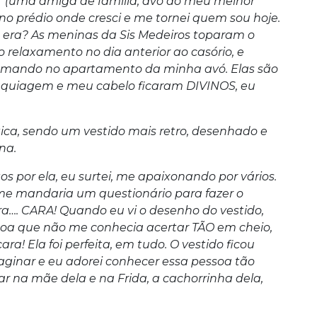
 (uma amiga de família, avó do meu melhor
no prédio onde cresci e me tornei quem sou hoje.
 era? As meninas da Sis Medeiros toparam o
 relaxamento no dia anterior ao casório, e
mando no apartamento da minha avó. Elas são
aquiagem e meu cabelo ficaram DIVINOS, eu
ca, sendo um vestido mais retro, desenhado e
na.
os por ela, eu surtei, me apaixonando por vários.
 me mandaria um questionário para fazer o
ara…. CARA! Quando eu vi o desenho do vestido,
soa que não me conhecia acertar TÃO em cheio,
a! Ela foi perfeita, em tudo. O vestido ficou
aginar e eu adorei conhecer essa pessoa tão
r na mãe dela e na Frida, a cachorrinha dela,