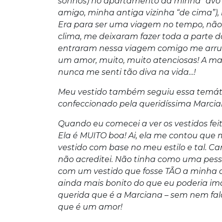
sonhos) no apartamento da minha “avó”
amigo, minha antiga vizinha “de cima”), 
Era para ser uma viagem no tempo, não
clima, me deixaram fazer toda a parte do
entraram nessa viagem comigo me arru
um amor, muito, muito atenciosas! A m
nunca me senti tão diva na vida…!
Meu vestido também seguiu essa temáti
confeccionado pela queridíssima Marcia
Quando eu comecei a ver os vestidos feit
Ela é MUITO boa! Ai, ela me contou que
vestido com base no meu estilo e tal. C
não acreditei. Não tinha como uma pes
com um vestido que fosse TÃO a minha car
ainda mais bonito do que eu poderia im
querida que é a Marciana – sem nem fala
que é um amor!