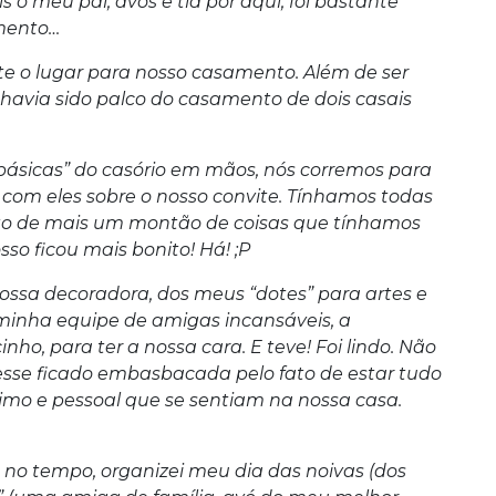
 meu pai, avós e tia por aqui, foi bastante
omento…
te o lugar para nosso casamento. Além de ser
á havia sido palco do casamento de dois casais
básicas” do casório em mãos, nós corremos para
 com eles sobre o nosso convite. Tínhamos todas
nto de mais um montão de coisas que tínhamos
so ficou mais bonito! Há! ;P
ossa decoradora, dos meus “dotes” para artes e
minha equipe de amigas incansáveis, a
nho, para ter a nossa cara. E teve! Foi lindo. Não
esse ficado embasbacada pelo fato de estar tudo
imo e pessoal que se sentiam na nossa casa.
no tempo, organizei meu dia das noivas (dos