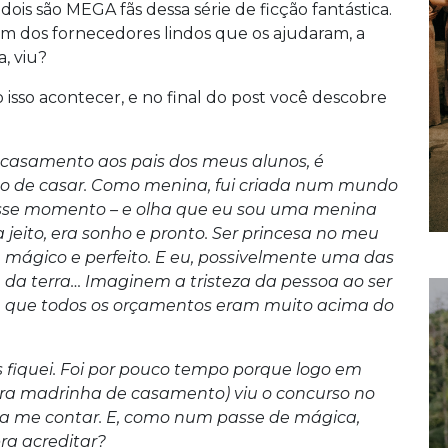
 dois são MEGA fãs dessa série de ficção fantástica.
ém dos fornecedores lindos que os ajudaram, a
, viu?
sso acontecer, e no final do post você descobre
 casamento aos pais dos meus alunos, é
nho de casar. Como menina, fui criada num mundo
sse momento – e olha que eu sou uma menina
 jeito, era sonho e pronto. Ser princesa no meu
 mágico e perfeito. E eu, possivelmente uma das
 da terra… Imaginem a tristeza da pessoa ao ser
e que todos os orçamentos eram muito acima do
s fiquei. Foi por pouco tempo porque logo em
a madrinha de casamento) viu o concurso no
ra me contar. E, como num passe de mágica,
a acreditar?