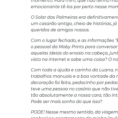
momento. Para mim, que não tenho mais o
emocionante tê-los por perto nesse m
O Solar das Palmeiras era definitivamen
um casarão antigo, cheio de histórias, j
queridos de amigos nossos.
Com o lugar fechado, e as informações “
o pessoal da Moby Prints para conversar
aquelas ideias do ensaio na cabeça, ju
visto na internet e sabe uma coisa? O nos
Com toda a ajuda e carinho da Luana, n
trabalhos manuais e a boa vontade da 
decoração foi feita, pedacinho por pedaci
teve uma pessoa no casório que não tiv
tão absolutamente a nossa cara, tão int
Pode ser mais sonho do que isso?
PODE! Nesse mesmo sentido, da viagem 