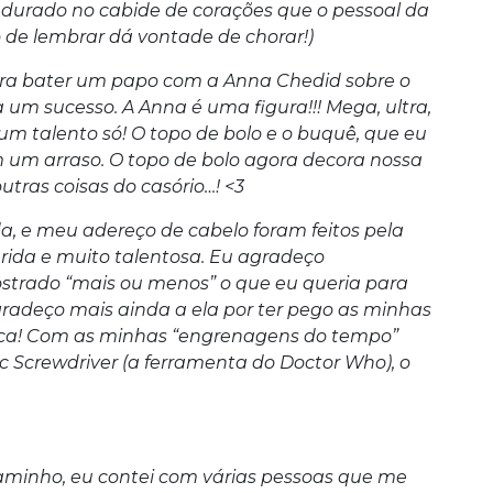
pendurado no cabide de corações que o pessoal da
 de lembrar dá vontade de chorar!)
para bater um papo com a Anna Chedid sobre o
ia um sucesso. A Anna é uma figura!!! Mega, ultra,
 um talento só! O topo de bolo e o buquê, que eu
m um arraso. O topo de bolo agora decora nossa
tras coisas do casório…! <3
a, e meu adereço de cabelo foram feitos pela
ida e muito talentosa. Eu agradeço
strado “mais ou menos” o que eu queria para
gradeço mais ainda a ela por ter pego as minhas
ática! Com as minhas “engrenagens do tempo”
c Screwdriver (a ferramenta do Doctor Who), o
aminho, eu contei com várias pessoas que me