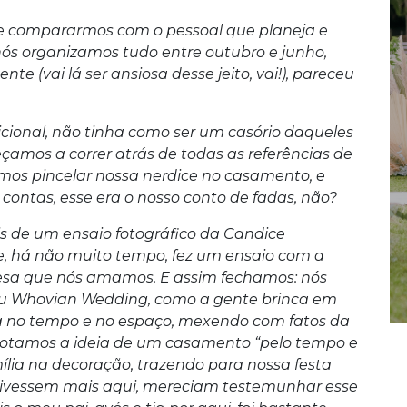
 se compararmos com o pessoal que planeja e
nós organizamos tudo entre outubro e junho,
e (vai lá ser ansiosa desse jeito, vai!), pareceu
cional, não tinha como ser um casório daqueles
meçamos a correr atrás de todas as referências de
mos pincelar nossa nerdice no casamento, e
 contas, esse era o nosso conto de fadas, não?
s de um ensaio fotográfico da Candice
, há não muito tempo, fez um ensaio com a
lesa que nós amamos. E assim fechamos: nós
u Whovian Wedding, como a gente brinca em
ja no tempo e no espaço, mexendo com fatos da
 adotamos a ideia de um casamento “pelo tempo e
mília na decoração, trazendo para nossa festa
stivessem mais aqui, mereciam testemunhar esse