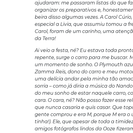
ajudaram: me passaram listas do que fa
organizar os preparativos e, honestamen
beira disso algumas vezes. A Carol Cúrio
especial a Livia, que assumiu tomou a f
Carol, foram de um carinho, uma atençã
da Terra!
Ai veio a festa, né? Eu estava toda pr
repente, surge o carro para me buscar. M
um momento de sonho. O Plymouth azul
Zamma Reis, dono do carro e meu motori
uma delícia andar pela minha tão amada 
sorria – como já diria a música do Nan
do meu sonho de estar naquele carro, c
cara. O cara, né? Não posso fazer esse rel
que nunca casaria e quis casar. Que top
gente comprou e era M, porque M era o ú
tinha!). Ele, que apesar de toda a timid
amigos fotógrafos lindos da Ooze fizera