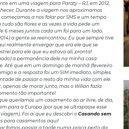
te em uma viagem para Paraty – RJ, em 2012,
nhecer. Durante a viagem nos aproximamos
o começamos a nos falar por SMS e um tempo
udo são flores e as vezes a vida pede um
 6 meses juntos cada um foi para um lado.
2014) a gente se reencontrou. Eu que sempre tive
ui realmente enxergar que era ele que se
ei para ele que eu estava ali, pronta!
ado) a permanência dele na minha casa
te. Até que em um domingo de manhã (fevereiro
omigo e a resposta foi um SIM imediato, simples
vontade de passar o resto da minha vida com ele.
, apenas de morar junto, mas o Wilian fazia
omento tão importante!
que queríamos um casamento ao ar livre, de dia,
 para a Europa (por que se ultrapasse esse
viagem). Foi aí que eu descobri o
Casando sem
ões para casamentos aqui!
r fomos passar a tarde numa praça perto da