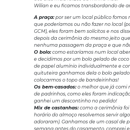
Wilian e eu ficamos transbordando de am
A praça:
por ser um local público fomos
que poderíamos ou não fazer no local (p
GCM), eles foram bem solícitos e nos d
depois da cerimônia do mesmo jeito que
nenhuma passagem da praça e que não 
O bolo:
como estaríamos num local aber
e decidimos por um bolo gelado de co
de papel alumínio individualmente e co
quituteira ganhamos dela o bolo gelado
colocarmos o topo de bandeirinhas!
Os bem-casados:
o melhor que já comi
de padrinhos, como eles foram indicaç
ganhei um descontinho no pedido!
Mix de castanhas:
como a cerimônia foi
horário do almoço resolvemos servir alg
adoraram). Ganhamos de um casal de pa
semana antes do casamento, comprei e