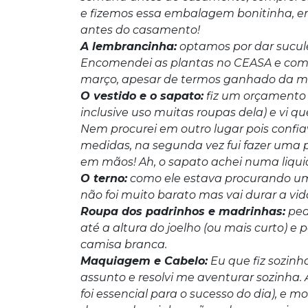
e fizemos essa embalagem bonitinha, em
antes do casamento!
A lembrancinha:
optamos por dar sucul
Encomendei as plantas no CEASA e compr
março, apesar de termos ganhado da min
O vestido e o sapato:
fiz um orçamento n
inclusive uso muitas roupas dela) e vi q
Nem procurei em outro lugar pois confiava
medidas, na segunda vez fui fazer uma pr
em mãos! Ah, o sapato achei numa liquid
O terno:
como ele estava procurando um 
não foi muito barato mas vai durar a vid
Roupa dos padrinhos e madrinhas:
ped
até a altura do joelho (ou mais curto) e 
camisa branca.
Maquiagem e Cabelo:
Eu que fiz sozinh
assunto e resolvi me aventurar sozinha. As
foi essencial para o sucesso do dia), e m