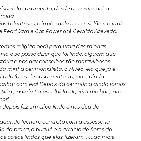
visual do casamento, desde o convite até as
omida.
os talentosos, o irmão dele tocou violão e a irmã
de Pearl Jam e Cat Power até Geraldo Azevedo,
temos religião pedi para uma das minhas
nia e só posso dizer que foi lindo, alguém que
tória e nos dar conselhos tão maravilhosos!
da minha cerimonialista, a Nivea, ela que já é
tirado fotos de casamento, topou e ainda
alhar com ela! Depois da cerimônia ainda fomos
. Não poderia ter escolhido alguém melhor para
mor!
epois fez um clipe lindo e nos deu de
quando fechei o contrato com a assessoria
ão da praça, o buquê e o arranjo de flores do
s coisas lindas que elas fizeram… tudo mais