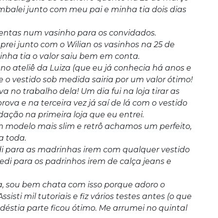
balei junto com meu pai e minha tia dois dias
entas num vasinho para os convidados.
ei junto com o Wilian os vasinhos na 25 de
ha tia o valor saiu bem em conta.
o ateliê da Luiza (que eu já conhecia há anos e
ue o vestido sob medida sairia por um valor ótimo!
 no trabalho dela! Um dia fui na loja tirar as
ova e na terceira vez já saí de lá com o vestido
ação na primeira loja que eu entrei.
modelo mais slim e retrô achamos um perfeito,
a toda.
i para as madrinhas irem com qualquer vestido
pedi para os padrinhos irem de calça jeans e
a, sou bem chata com isso porque adoro o
sisti mil tutoriais e fiz vários testes antes (o que
odéstia parte ficou ótimo. Me arrumei no quintal