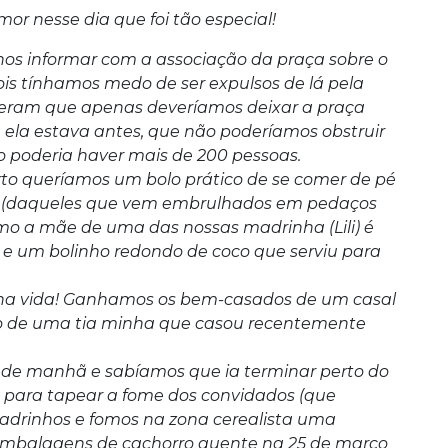
or nesse dia que foi tão especial!
 nos informar com a associação da praça sobre o
ois tínhamos medo de ser expulsos de lá pela
isseram que apenas deveríamos deixar a praça
 ela estava antes, que não poderíamos obstruir
poderia haver mais de 200 pessoas.
to queríamos um bolo prático de se comer de pé
co (daqueles que vem embrulhados em pedaços
mo a mãe de uma das nossas madrinha (Lili) é
 e um bolinho redondo de coco que serviu para
 na vida! Ganhamos os bem-casados de um casal
ão de uma tia minha que casou recentemente
 de manhã e sabíamos que ia terminar perto do
o para tapear a fome dos convidados (que
drinhos e fomos na zona cerealista uma
mbalagens de cachorro quente na 25 de março