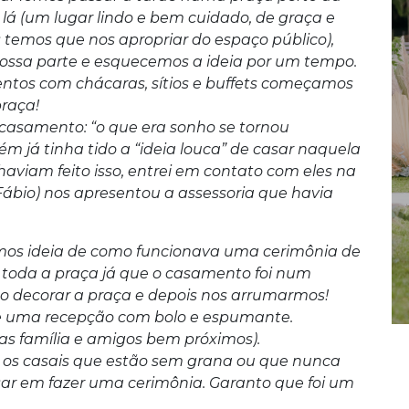
lá (um lugar lindo e bem cuidado, de graça e
temos que nos apropriar do espaço público),
ossa parte e esquecemos a ideia por um tempo.
tos com chácaras, sítios e buffets começamos
praça!
casamento: “o que era sonho se tornou
m já tinha tido a “ideia louca” de casar naquela
á haviam feito isso, entrei em contato com eles na
 Fábio) nos apresentou a assessoria que havia
hamos ideia de como funcionava uma cerimônia de
toda a praça já que o casamento foi num
 decorar a praça e depois nos arrumarmos!
e uma recepção com bolo e espumante.
s família e amigos bem próximos).
 os casais que estão sem grana ou que nunca
ar em fazer uma cerimônia. Garanto que foi um