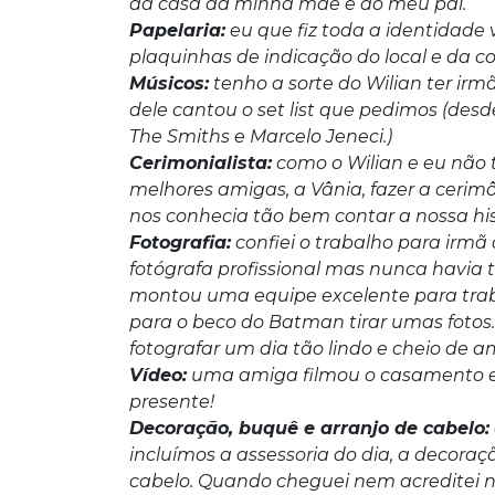
da casa da minha mãe e do meu pai.
Papelaria:
eu que fiz toda a identidade 
plaquinhas de indicação do local e da c
Músicos:
tenho a sorte do Wilian ter irmã
dele cantou o set list que pedimos (des
The Smiths e Marcelo Jeneci.)
Cerimonialista:
como o Wilian e eu não 
melhores amigas, a Vânia, fazer a cerimô
nos conhecia tão bem contar a nossa his
Fotografia:
confiei o trabalho para irmã 
fotógrafa profissional mas nunca havia 
montou uma equipe excelente para trab
para o beco do Batman tirar umas fotos
fotografar um dia tão lindo e cheio de a
Vídeo:
uma amiga filmou o casamento e d
presente!
Decoração, buquê e arranjo de cabelo:
incluímos a assessoria do dia, a decoraç
cabelo. Quando cheguei nem acreditei na