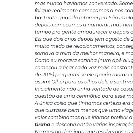
mas nunca havíamos conversado. Somen
foi que realmente começamos a nos co
bastante quando retornei pra São Paul
depois começamos a namorar, mas nem t
tempo pra gente amadurecer e depois de
Eis que dois anos depois (em agosto de 
muito medo de relacionamentos, conseg
somava a mim da melhor maneira, e mostr
Como eu morava sozinha (num apê alug
começou a ficar cada vez mais constan
de 2015) perguntei se ele queria morar c
assim! Olhei para os olhos dele e senti 
Inicialmente não tinha vontade de casar
questão de uma cerimônia para esse m
A única coisa que tínhamos certeza era 
que custasse bem menos que uma viagem
valor combinamos que iríamos preferir a 
Grana
e descobri então várias inspiraç
No mesmo domingo que resolvemos casa