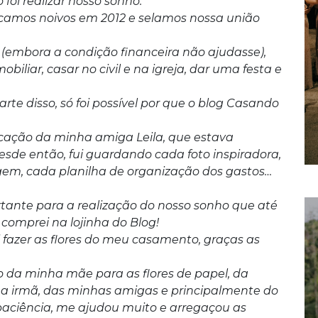
oi realizar nosso sonho.
icamos noivos em 2012 e selamos nossa união
(embora a condição financeira não ajudasse),
iliar, casar no civil e na igreja, dar uma festa e
rte disso, só foi possível por que o blog Casando
cação da minha amiga Leila, que estava
sde então, fui guardando cada foto inspiradora,
em, cada planilha de organização dos gastos…
tante para a realização do nosso sonho que até
omprei na lojinha do Blog!
 fazer as flores do meu casamento, graças as
lio da minha mãe para as flores de papel, da
ha irmã, das minhas amigas e principalmente do
paciência, me ajudou muito e arregaçou as