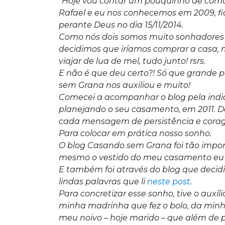
“Hoje vou contar um pouquinho de como f
Rafael e eu nos conhecemos em 2009, f
perante Deus no dia 15/11/2014.
Como nós dois somos muito sonhadores 
decidimos que iríamos comprar a casa, mob
viajar de lua de mel, tudo junto! rsrs.
E não é que deu certo?! Só que grande pa
sem Grana nos auxiliou e muito!
Comecei a acompanhar o blog pela indi
planejando o seu casamento, em 2011. De
cada mensagem de persistência e corag
Para colocar em prática nosso sonho.
O blog Casando sem Grana foi tão impor
mesmo o vestido do meu casamento eu c
E também foi através do blog que decidi
lindas palavras que li
neste post
.
Para concretizar esse sonho, tive o auxí
minha madrinha que fez o bolo, da min
meu noivo – hoje marido – que além de 