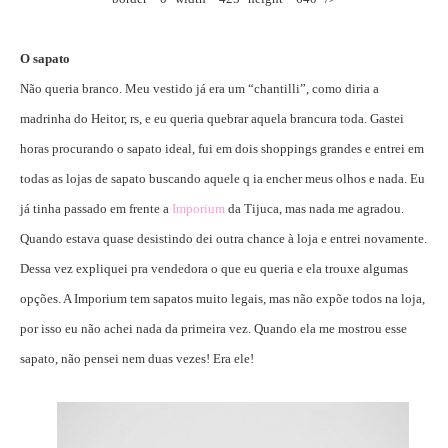
O sapato
Não queria branco. Meu vestido já era um “chantilli”, como diria a
madrinha do Heitor, rs, e eu queria quebrar aquela brancura toda. Gastei
horas procurando o sapato ideal, fui em dois shoppings grandes e entrei em
todas as lojas de sapato buscando aquele q ia encher meus olhos e nada. Eu
já tinha passado em frente a
Imporium
da Tijuca, mas nada me agradou.
Quando estava quase desistindo dei outra chance à loja e entrei novamente.
Dessa vez expliquei pra vendedora o que eu queria e ela trouxe algumas
opções. A Imporium tem sapatos muito legais, mas não expõe todos na loja,
por isso eu não achei nada da primeira vez. Quando ela me mostrou esse
sapato, não pensei nem duas vezes! Era ele!