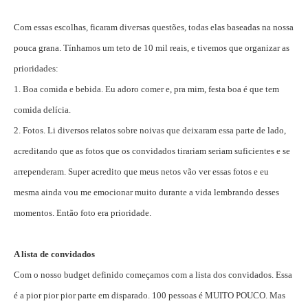
Com essas escolhas, ficaram diversas questões, todas elas baseadas na nossa
pouca grana. Tínhamos um teto de 10 mil reais, e tivemos que organizar as
prioridades:
1. Boa comida e bebida. Eu adoro comer e, pra mim, festa boa é que tem
comida delícia.
2. Fotos. Li diversos relatos sobre noivas que deixaram essa parte de lado,
acreditando que as fotos que os convidados tirariam seriam suficientes e se
arrependeram. Super acredito que meus netos vão ver essas fotos e eu
mesma ainda vou me emocionar muito durante a vida lembrando desses
momentos. Então foto era prioridade.
A lista de convidados
Com o nosso budget definido começamos com a lista dos convidados. Essa
é a pior pior pior parte em disparado. 100 pessoas é MUITO POUCO. Mas