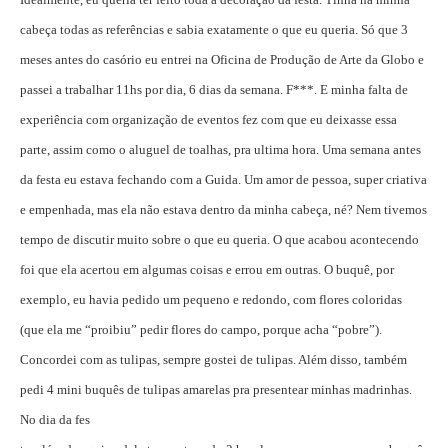
cabeça todas as referências e sabia exatamente o que eu queria. Só que 3
meses antes do casório eu entrei na Oficina de Produção de Arte da Globo e
passei a trabalhar 11hs por dia, 6 dias da semana. F***. E minha falta de
experiência com organização de eventos fez com que eu deixasse essa
parte, assim como o aluguel de toalhas, pra ultima hora. Uma semana antes
da festa eu estava fechando com a Guida. Um amor de pessoa, super criativa
e empenhada, mas ela não estava dentro da minha cabeça, né? Nem tivemos
tempo de discutir muito sobre o que eu queria. O que acabou acontecendo
foi que ela acertou em algumas coisas e errou em outras. O buquê, por
exemplo, eu havia pedido um pequeno e redondo, com flores coloridas
(que ela me “proibiu” pedir flores do campo, porque acha “pobre”).
Concordei com as tulipas, sempre gostei de tulipas. Além disso, também
pedi 4 mini buquês de tulipas amarelas pra presentear minhas madrinhas.
No dia da fes