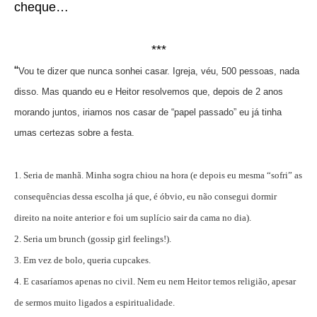
cheque…
***
“
Vou te dizer que nunca sonhei casar. Igreja, véu, 500 pessoas, nada
disso. Mas quando eu e Heitor resolvemos que, depois de 2 anos
morando juntos, iriamos nos casar de “papel passado” eu já tinha
umas certezas sobre a festa.
1. Seria de manhã. Minha sogra chiou na hora (e depois eu mesma “sofri” as
consequências dessa escolha já que, é óbvio, eu não consegui dormir
direito na noite anterior e foi um suplício sair da cama no dia).
2. Seria um brunch (gossip girl feelings!).
3. Em vez de bolo, queria cupcakes.
4. E casaríamos apenas no civil. Nem eu nem Heitor temos religião, apesar
de sermos muito ligados a espiritualidade.