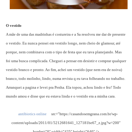
O vestido
A mãe de uma das madrinhas é costureira e a Sa resolveu me dar de presente
o vestido. Eu nunca pensei em vestido longo, nem cheio de glamour, até
porque, nem combinava com o tipo de festa que eu tava planejando. Mas
foi uma busca complicada. Cheguei a pensar em desistir e comprar qualquer
vestido branco e pronto. Ao fim, achei um vestido (que nem era de noiva)
branco, todo molinho, lindo, numa revista q eu tava folheando no trabalho.
Arranquei a pagina e levei pra Penha. Ela topou, achou lindo e fez! Todo
mundo amou e disse que eu estava linda e o vestido era a minha cara.
antibiotics online
src=”https://casandosemgrana.com.br/wp-
content/uploads/2011/01/5212681641_127181be67_z.jpg?w=200″
border=”0″ width=”425″ height=”640″ />