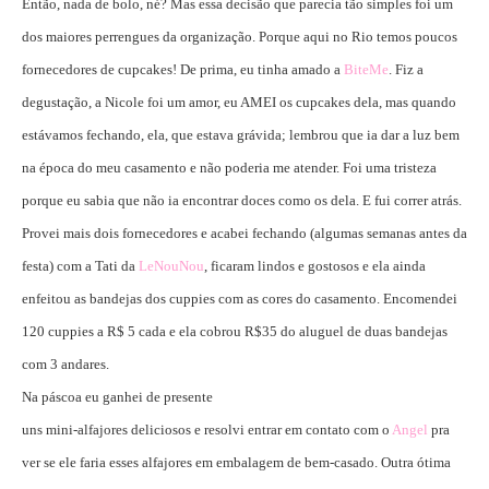
Então, nada de bolo, né? Mas essa decisão que parecia tão simples foi um
dos maiores perrengues da organização. Porque aqui no Rio temos poucos
fornecedores de cupcakes! De prima, eu tinha amado a
BiteMe
. Fiz a
degustação, a Nicole foi um amor, eu AMEI os cupcakes dela, mas quando
estávamos fechando, ela, que estava grávida; lembrou que ia dar a luz bem
na época do meu casamento e não poderia me atender. Foi uma tristeza
porque eu sabia que não ia encontrar doces como os dela. E fui correr atrás.
Provei mais dois fornecedores e acabei fechando (algumas semanas antes da
festa) com a Tati da
LeNouNou
, ficaram lindos e gostosos e ela ainda
enfeitou as bandejas dos cuppies com as cores do casamento. Encomendei
120 cuppies a R$ 5 cada e ela cobrou R$35 do aluguel de duas bandejas
com 3 andares.
Na páscoa eu ganhei de presente
uns mini-alfajores deliciosos e resolvi entrar em contato com o
Angel
pra
ver se ele faria esses alfajores em embalagem de bem-casado. Outra ótima