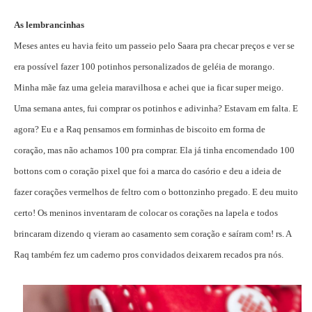
As lembrancinhas
Meses antes eu havia feito um passeio pelo Saara pra checar preços e ver se
era possível fazer 100 potinhos personalizados de geléia de morango.
Minha mãe faz uma geleia maravilhosa e achei que ia ficar super meigo.
Uma semana antes, fui comprar os potinhos e adivinha? Estavam em falta. E
agora? Eu e a Raq pensamos em forminhas de biscoito em forma de
coração, mas não achamos 100 pra comprar. Ela já tinha encomendado 100
bottons com o coração pixel que foi a marca do casório e deu a ideia de
fazer corações vermelhos de feltro com o bottonzinho pregado. E deu muito
certo! Os meninos inventaram de colocar os corações na lapela e todos
brincaram dizendo q vieram ao casamento sem coração e saíram com! rs. A
Raq também fez um caderno pros convidados deixarem recados pra nós.