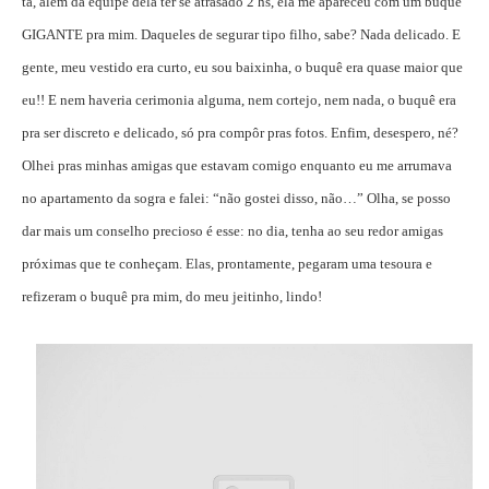
ta, além da equipe dela ter se atrasado 2 hs, ela me apareceu com um buquê
GIGANTE pra mim. Daqueles de segurar tipo filho, sabe? Nada delicado. E
gente, meu vestido era curto, eu sou baixinha, o buquê era quase maior que
eu!! E nem haveria cerimonia alguma, nem cortejo, nem nada, o buquê era
pra ser discreto e delicado, só pra compôr pras fotos. Enfim, desespero, né?
Olhei pras minhas amigas que estavam comigo enquanto eu me arrumava
no apartamento da sogra e falei: “não gostei disso, não…” Olha, se posso
dar mais um conselho precioso é esse: no dia, tenha ao seu redor amigas
próximas que te conheçam. Elas, prontamente, pegaram uma tesoura e
refizeram o buquê pra mim, do meu jeitinho, lindo!