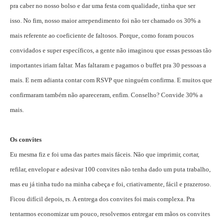
pra caber no nosso bolso e dar uma festa com qualidade, tinha que ser
isso. No fim, nosso maior arrependimento foi não ter chamado os 30% a
mais referente ao coeficiente de faltosos. Porque, como foram poucos
convidados e super específicos, a gente não imaginou que essas pessoas tão
importantes iriam faltar. Mas faltaram e pagamos o buffet pra 30 pessoas a
mais. E nem adianta contar com RSVP que ninguém confirma. E muitos que
confirmaram também não apareceram, enfim. Conselho? Convide 30% a
mais.
Os convites
Eu mesma fiz e foi uma das partes mais fáceis. Não que imprimir, cortar,
refilar, envelopar e adesivar 100 convites não tenha dado um puta trabalho,
mas eu já tinha tudo na minha cabeça e foi, criativamente, fácil e prazeroso.
Ficou difícil depois, rs. A entrega dos convites foi mais complexa. Pra
tentarmos economizar um pouco, resolvemos entregar em mãos os convites