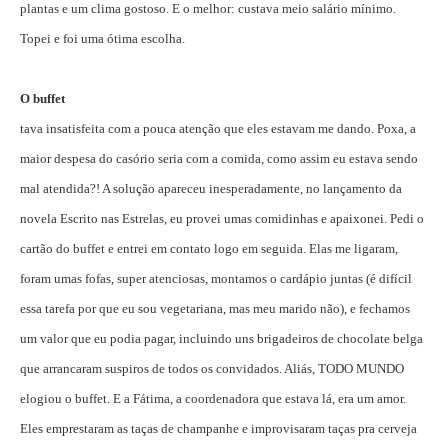
plantas e um clima gostoso. E o melhor: custava meio salário mínimo.
Topei e foi uma ótima escolha.
O buffet
tava insatisfeita com a pouca atenção que eles estavam me dando. Poxa, a
maior despesa do casório seria com a comida, como assim eu estava sendo
mal atendida?! A solução apareceu inesperadamente, no lançamento da
novela Escrito nas Estrelas, eu provei umas comidinhas e apaixonei. Pedi o
cartão do buffet e entrei em contato logo em seguida. Elas me ligaram,
foram umas fofas, super atenciosas, montamos o cardápio juntas (é difícil
essa tarefa por que eu sou vegetariana, mas meu marido não), e fechamos
um valor que eu podia pagar, incluindo uns brigadeiros de chocolate belga
que arrancaram suspiros de todos os convidados. Aliás, TODO MUNDO
elogiou o buffet. E a Fátima, a coordenadora que estava lá, era um amor.
Eles emprestaram as taças de champanhe e improvisaram taças pra cerveja