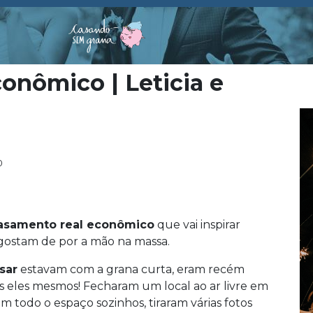
onômico | Leticia e
0
asamento real econômico
que vai inspirar
 gostam de por a mão na massa.
sar
estavam com a grana curta, eram recém
as eles mesmos! Fecharam um local ao ar livre em
m todo o espaço sozinhos, tiraram várias fotos