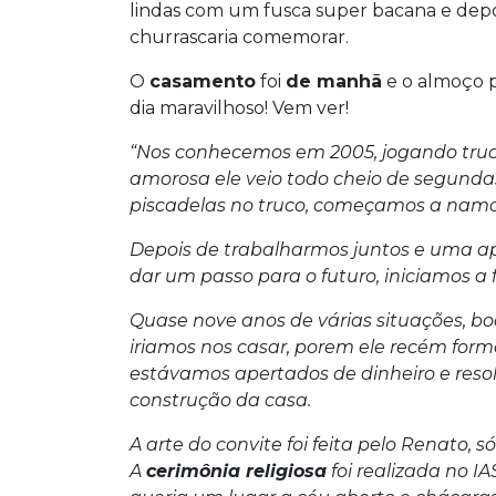
lindas com um fusca super bacana e dep
churrascaria comemorar.
O
casamento
foi
de manhã
e o almoço 
dia maravilhoso! Vem ver!
“Nos conhecemos em 2005, jogando tru
amorosa ele veio todo cheio de segunda
piscadelas no truco, começamos a namo
Depois de trabalharmos juntos e uma 
dar um passo para o futuro, iniciamos a
Quase nove anos de várias situações, boa
iriamos nos casar, porem ele recém form
estávamos apertados de dinheiro e reso
construção da casa.
A arte do convite foi feita pelo Renato, 
A
cerimônia religiosa
foi realizada no IA