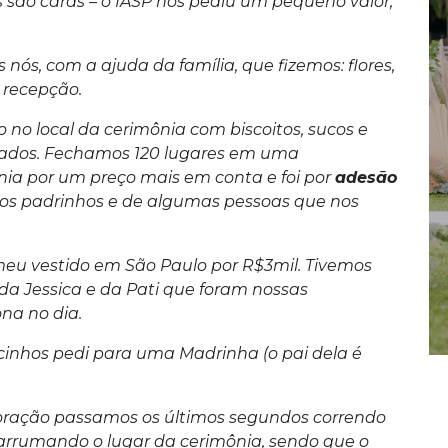
 são caras – o IASP nos pediu um pequeno valor,
s nós, com a ajuda da família, que fizemos: flores,
 recepção.
no local da cerimônia com biscoitos, sucos e
idados. Fechamos 120 lugares em uma
nia por um preço mais em conta e foi por
adesão
 dos padrinhos e de algumas pessoas que nos
meu vestido em São Paulo por R$3mil. Tivemos
da Jessica e da Pati que foram nossas
na no dia.
docinhos pedi para uma Madrinha (o pai dela é
ecoração passamos os últimos segundos correndo
h arrumando o lugar da cerimônia, sendo que o