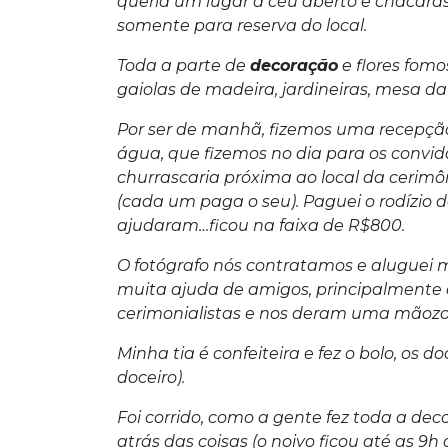
queria um lugar a céu aberto e chácaras
somente para reserva do local.
Toda a parte de
decoração
e flores fomo
gaiolas de madeira, jardineiras, mesa da
Por ser de manhã, fizemos uma recepção 
água, que fizemos no dia para os conv
churrascaria próxima ao local da cerimô
(cada um paga o seu). Paguei o rodízio
ajudaram…ficou na faixa de R$800.
O fotógrafo nós contratamos e aluguei 
muita ajuda de amigos, principalmente 
cerimonialistas e nos deram uma mãozo
Minha tia é confeiteira e fez o bolo, os 
doceiro).
Foi corrido, como a gente fez toda a d
atrás das coisas (o noivo ficou até as 9