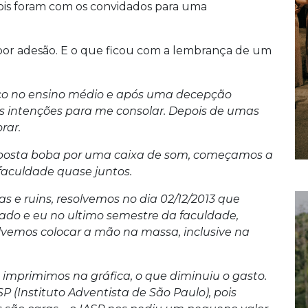
ois foram com os convidados para uma
por adesão. E o que ficou com a lembrança de um
co no ensino médio e após uma decepção
s intenções para me consolar. Depois de umas
rar.
aposta boba por uma caixa de som, começamos a
 faculdade quase juntos.
s e ruins, resolvemos no dia 02/12/2013 que
ado e eu no ultimo semestre da faculdade,
lvemos colocar a mão na massa, inclusive na
só imprimimos na gráfica, o que diminuiu o gasto.
SP (Instituto Adventista de São Paulo), pois