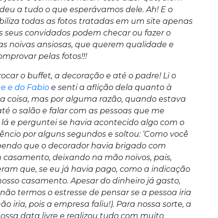
ondeu a tudo o que esperávamos dele. Ah! E o
ibiliza todas as fotos tratadas em um site apenas
seus convidados podem checar ou fazer o
as noivas ansiosas, que querem qualidade e
omprovar pelas fotos!!!
ar o buffet, a decoração e até o padre! Li o
e e do Fabio
e senti a aflição dela quanto à
a coisa, mas por alguma razão, quando estava
r até o salão e falar com as pessoas que me
lá e perguntei se havia acontecido algo com o
ilêncio por alguns segundos e soltou: ‘Como você
sabendo que o decorador havia brigado com
um casamento, deixando na mão noivos, pais,
seram que, se eu já havia pago, como a indicação
nosso casamento. Apesar do dinheiro já gasto,
ão termos o estresse de pensar se a pessoa iria
iria, pois a empresa faliu!). Para nossa sorte, a
ossa data livre e realizou tudo com muito