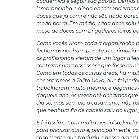
acadêmica e seguir sua paixão. Demos 
lembrancinha e ainda encomendamos alg
doces que já comi e não são nada pareci
moda por aí. Em média, cada doce saiu
mesa de doces com brigadeiros feitos pel
Como vocês viram, toda a organização po
fechamos nenhum pacote, a cerimônia re
os profissionais vieram de um lugar difer
contratar uma assessora que fosse os n
Como em todas as outras áreas, há muit
encontramos a Talita Uoya, que foi perfe
trabalharam muito mesmo, e pegamos
daquele ano. Às vezes até achamos que
dia só, mas sem ela o casamento não te
que nenhum fio de cabelo saiu do lugar
E foi assim… Com muita pesquisa, lendo 
para priorizar outro e, principalmente, 
casamento que traduziu o nosso amor! Po