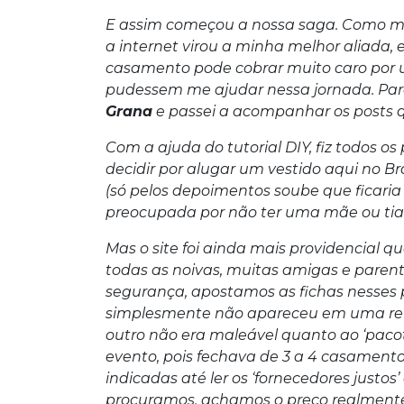
E assim começou a nossa saga. Como mo
a internet virou a minha melhor aliada, 
casamento pode cobrar muito caro por u
pudessem me ajudar nessa jornada. Para
Grana
e passei a acompanhar os posts q
Com a ajuda do tutorial DIY, fiz todos o
decidir por alugar um vestido aqui no B
(só pelos depoimentos soube que ficari
preocupada por não ter uma mãe ou tia 
Mas o site foi ainda mais providencial 
todas as noivas, muitas amigas e paren
segurança, apostamos as fichas nesses p
simplesmente não apareceu em uma reu
outro não era maleável quanto ao ‘paco
evento, pois fechava de 3 a 4 casamento
indicadas até ler os ‘fornecedores justos’
procuramos, achamos o preço realmente 