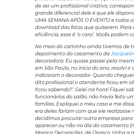
de ser um profissional criativo, corresp
grande diferencial dele é que ele dispon
UMA SEMANA APÓS O EVENTO e todos os 
download das fotos que quiserem. Para 
eficiência, esse é ‘o cara’. Vocês podem c
No meio do caminho ainda tivemos de troc
depoimento do casamento da
Jacquelin
decoradora. Eu quase passei pela mesm
em São Paulo, no início do ano, resolvi i
indicaram o decorador. Quando cheguei 
dito profissional o atendente ficou em s
ficou sabendo?’. Gelei na hora! Fiquei 
funcionários do salão, não havia feito 
famílias. Expliquei o meu caso e me dis
era deles fariam com que ele realizasse 
decidimos procurar outra empresa para n
aparecer ou não no dia do casamento (não 
Monica Decorações, de Osasco, tinha a n