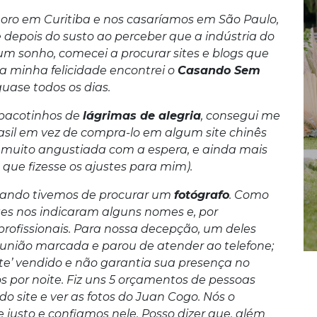
ro em Curitiba e nos casaríamos em São Paulo,
e depois do susto ao perceber que a indústria do
m sonho, comecei a procurar sites e blogs que
 minha felicidade encontrei o
Casando Sem
uase todos os dias.
s pacotinhos de
lágrimas de alegria
, consegui me
rasil em vez de compra-lo em algum site chinês
a muito angustiada com a espera, e ainda mais
que fizesse os ajustes para mim).
quando tivemos de procurar um
fotógrafo
. Como
tes nos indicaram alguns nomes e, por
rofissionais. Para nossa decepção, um deles
nião marcada e parou de atender ao telefone;
te’ vendido e não garantia sua presença no
s por noite. Fiz uns 5 orçamentos de pessoas
 do site e ver as fotos do Juan Cogo. Nós o
justo e confiamos nele. Posso dizer que, além