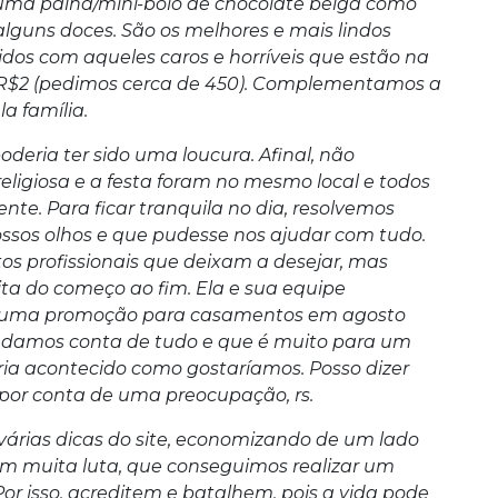
uma palha/mini-bolo de chocolate belga como
uns doces. São os melhores e mais lindos
dos com aqueles caros e horríveis que estão na
 R$2 (pedimos cerca de 450). Complementamos a
a família.
deria ter sido uma loucura. Afinal, não
ligiosa e a festa foram no mesmo local e todos
ente. Para ficar tranquila no dia, resolvemos
ossos olhos e que pudesse nos ajudar com tudo.
os profissionais que deixam a desejar, mas
ita do começo ao fim. Ela e sua equipe
 uma promoção para casamentos em agosto
 damos conta de tudo e que é muito para um
ria acontecido como gostaríamos. Posso dizer
 por conta de uma preocupação, rs.
várias dicas do site, economizando de um lado
com muita luta, que conseguimos realizar um
r isso, acreditem e batalhem, pois a vida pode