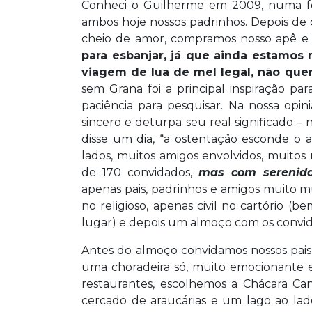
Conheci o Guilherme em 2009, numa fe
ambos hoje nossos padrinhos. Depois de
cheio de amor, compramos nosso apê e 
para esbanjar, já que ainda estamo
viagem de lua de mel legal, não que
sem Grana foi a principal inspiração p
paciência para pesquisar. Na nossa op
sincero e deturpa seu real significado – 
disse um dia, “a ostentação esconde o am
lados, muitos amigos envolvidos, muitos 
de 170 convidados,
mas com serenida
apenas pais, padrinhos e amigos muito 
no religioso, apenas civil no cartório (
lugar) e depois um almoço com os convid
Antes do almoço convidamos nossos pais 
uma choradeira só, muito emocionante e 
restaurantes, escolhemos a Chácara Can
cercado de araucárias e um lago ao lad