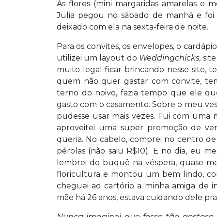
As flores (mini margaridas amarelas e 
Julia pegou no sábado de manhã e foi 
deixado com ela na sexta-feira de noite.
Para os convites, os envelopes, o cardáp
utilizei um layout do
Weddingchicks,
site
muito legal ficar brincando nesse site, te
quem não quer gastar com convite, tem
terno do noivo, fazia tempo que ele q
gasto com o casamento. Sobre o meu vest
pudesse usar mais vezes. Fui com uma 
aproveitei uma super promoção de verã
queria. No cabelo, comprei no centro de 
pérolas (não saiu R$10). E no dia, eu
lembrei do buquê na véspera, quase me
floricultura e montou um bem lindo, co
cheguei ao cartório a minha amiga de i
mãe há 26 anos, estava cuidando dele pra m
Nunca imaginei que fosse tão gostos