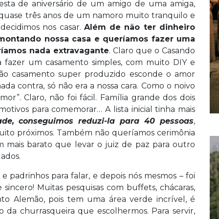
sta de aniversário de um amigo de uma amiga,
 quase três anos de um namoro muito tranquilo e
decidimos nos casar.
Além de não ter dinheiro
s montando nossa casa e queríamos fazer uma
ríamos nada extravagante
. Claro que o Casando
ara fazer um casamento simples, com muito DIY e
inião casamento super produzido esconde o amor
nada contra, só não era a nossa cara. Como o noivo
or”. Claro, não foi fácil. Família grande dos dois
motivos para comemorar… A lista inicial tinha mais
de, conseguimos reduzi-la para 40 pessoas
,
muito próximos. Também não queríamos cerimônia
bem mais barato que levar o juiz de paz para outro
ados.
e padrinhos para falar, e depois nós mesmos – foi
sincero! Muitas pesquisas com buffets, chácaras,
to Alemão, pois tem uma área verde incrível, é
o da churrasqueira que escolhermos. Para servir,