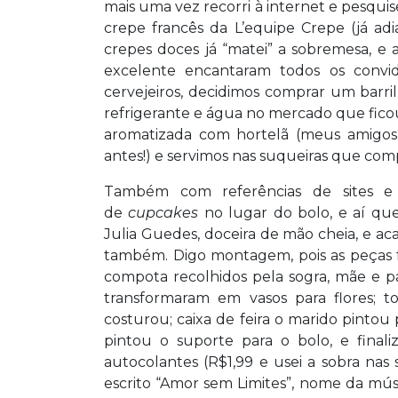
mais uma vez recorri à internet e pesqui
crepe francês da L’equipe Crepe (já ad
crepes doces já “matei” a sobremesa, e 
excelente encantaram todos os convi
cervejeiros, decidimos comprar um barr
refrigerante e água no mercado que fico
aromatizada com hortelã (meus amig
antes!) e servimos nas suqueiras que comp
Também com referências de sites e
de
cupcakes
no lugar do bolo, e aí qu
Julia Guedes, doceira de mão cheia, e 
também. Digo montagem, pois as peças f
compota recolhidos pela sogra, mãe e p
transformaram em vasos para flores; 
costurou; caixa de feira o marido pintou
pintou o suporte para o bolo, e finali
autocolantes (R$1,99 e usei a sobra nas
escrito “Amor sem Limites”, nome da mú