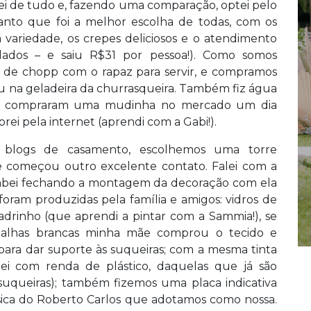
sei de tudo e, fazendo uma comparação, optei pelo
ianto que foi a melhor escolha de todas, com os
a variedade, os crepes deliciosos e o atendimento
dados – e saiu R$31 por pessoa!). Como somos
il de chopp com o rapaz para servir, e compramos
u na geladeira da churrasqueira. Também fiz água
os compraram uma mudinha no mercado um dia
rei pela internet (aprendi com a Gabi!).
 blogs de casamento, escolhemos uma torre
e começou outro excelente contato. Falei com a
acabei fechando a montagem da decoração com ela
oram produzidas pela família e amigos: vidros de
adrinho (que aprendi a pintar com a Sammia!), se
toalhas brancas minha mãe comprou o tecido e
 para dar suporte às suqueiras; com a mesma tinta
zei com renda de plástico, daquelas que já são
 suqueiras); também fizemos uma placa indicativa
sica do Roberto Carlos que adotamos como nossa.