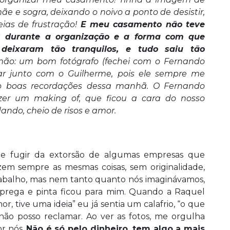
e e sogra, deixando o noivo a ponto de desistir,
ias de frustração!
E meu casamento não teve
s durante a organização e a forma com que
deixaram tão tranquilos, e tudo saiu tão
mão: um bom fotógrafo (fechei com o Fernando
ar junto com o Guilherme, pois ele sempre me
enho boas recordações dessa manhã. O Fernando
zer um making of, que ficou a cara do nosso
ando, cheio de risos e amor.
nte fugir da extorsão de algumas empresas que
zem sempre as mesmas coisas, sem originalidade,
rabalho, mas nem tanto quanto nós imaginávamos,
, prega e pinta ficou para mim. Quando a Raquel
r, tive uma ideia” eu já sentia um calafrio, “o que
 não posso reclamar. Ao ver as fotos, me orgulha
or nós.
Não é só pelo dinheiro, tem algo a mais