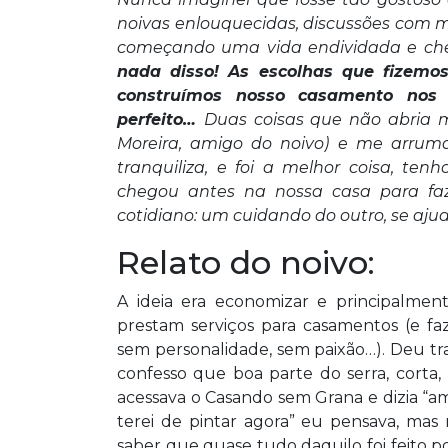
noivas enlouquecidas, discussões com mã
começando uma vida endividada e che
nada disso! As escolhas que fizemo
construímos nosso casamento nos 
perfeito…
Duas coisas que não abria 
Moreira, amigo do noivo) e me arrum
tranquiliza, e foi a melhor coisa, t
chegou antes na nossa casa para fa
cotidiano: um cuidando do outro, se ajud
Relato do noivo:
A ideia era economizar e principalme
prestam serviços para casamentos (e fa
sem personalidade, sem paixão…). Deu t
confesso que boa parte do serra, corta
acessava o Casando sem Grana e dizia “amo
terei de pintar agora” eu pensava, mas
saber que quase tudo daquilo foi feito p