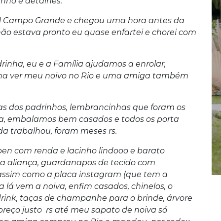
nho e detalhes.
al Campo Grande e chegou uma hora antes da
não estava pronto eu quase enfartei e chorei com
inha, eu e a Família ajudamos a enrolar,
nha ver meu noivo no Rio e uma amiga também
has dos padrinhos, lembrancinhas que foram os
a, embalamos bem casados e todos os porta
da trabalhou, foram meses rs.
n com renda e lacinho lindooo e barato
rta aliança, guardanapos de tecido com
assim como a placa instagram (que tem a
lá vem a noiva, enfim casados, chinelos, o
drink, taças de champanhe para o brinde, árvore
preço justo rs até meu sapato de noiva só