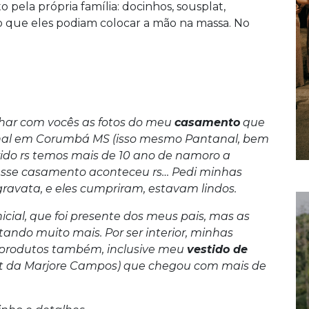
ito pela própria família: docinhos, sousplat,
 que eles podiam colocar a mão na massa. No
har com vocês as fotos do meu
casamento
que
ional em Corumbá MS (isso mesmo Pantanal, bem
arido rs temos mais de 10 ano de namoro a
m esse casamento aconteceu rs… Pedi minhas
ravata, e eles cumpriram, estavam lindos.
ial, que foi presente dos meus pais, mas as
ando muito mais. Por ser interior, minhas
s produtos também, inclusive meu
vestido de
st da Marjore Campos) que chegou com mais de