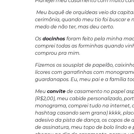
Planejei meu casamento com muito cari
Meu buquê de orquídeas veio da capit
cerimônia, quando meu tio foi buscar e 
medo de não ter, mas deu certo.
Os
docinhos
foram feito pela minha madr
comprei todas as forminhas quando vi
comprou pra mim.
Fizemos os sousplat de papelão, caixin
licores com garrafinhas com monogram
guardanapos. Eu, meu pai e a família to
Meu
convite
de casamento no papel aspe
(R$2,00), meu cabide personalizado, po
monograma, comprei tudo na internet, 
hashtag casando sem grana) kkkk, placa 
adesivo da pista de dança, os copos de 
de assinatura, meu topo de bolo lindo e 