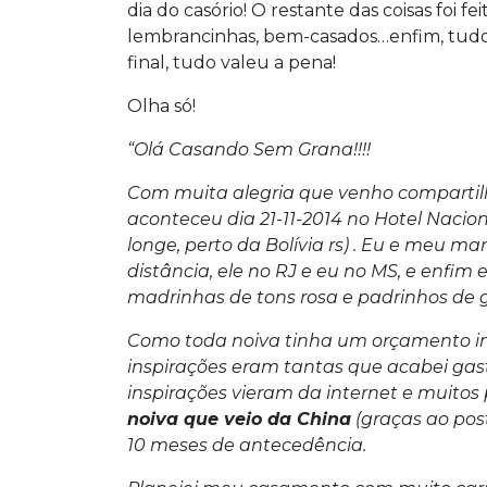
dia do casório! O restante das coisas foi fe
lembrancinhas, bem-casados…enfim, tudo
final, tudo valeu a pena!
Olha só!
“Olá Casando Sem Grana!!!!
Com muita alegria que venho compartil
aconteceu dia 21-11-2014 no Hotel Nac
longe, perto da Bolívia rs) . Eu e meu m
distância, ele no RJ e eu no MS, e enfi
madrinhas de tons rosa e padrinhos de g
Como toda noiva tinha um orçamento inic
inspirações eram tantas que acabei gast
inspirações vieram da internet e muito
noiva que veio da China
(graças ao po
10 meses de antecedência.