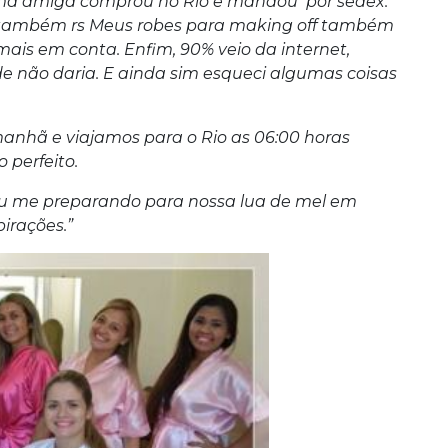
ma amiga comprou no Rio e mandou por sedex.
t também rs Meus robes para making off também
ais em conta. Enfim, 90% veio da internet,
e não daria. E ainda sim esqueci algumas coisas
 manhã e viajamos para o Rio as 06:00 horas
 perfeito.
tou me preparando para nossa lua de mel em
pirações.”