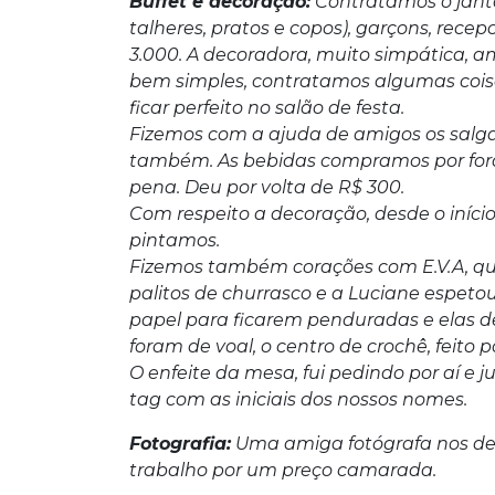
Buffet e decoração:
Contratamos o jant
talheres, pratos e copos), garçons, recepci
3.000. A decoradora, muito simpática, 
bem simples, contratamos algumas coisas
ficar perfeito no salão de festa.
Fizemos com a ajuda de amigos os salga
também. As bebidas compramos por fora
pena. Deu por volta de R$ 300.
Com respeito a decoração, desde o iníci
pintamos.
Fizemos também corações com E.V.A, q
palitos de churrasco e a Luciane espeto
papel para ficarem penduradas e elas 
foram de voal, o centro de crochê, feit
O enfeite da mesa, fui pedindo por aí e j
tag com as iniciais dos nossos nomes.
Fotografia:
Uma amiga fotógrafa nos deu
trabalho por um preço camarada.