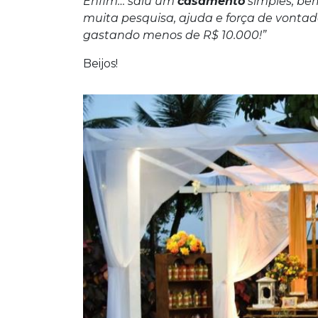
Enfim… saiu um
casamento
simples, be
muita pesquisa, ajuda e força de vonta
gastando menos de R$ 10.000!”
Beijos!