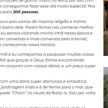
dições de gastar muito na festa, por isso com
rs conseguimos fazer esse dia muito especial. Nos
ta para
200 pessoas
.
uco pois somos da mesma religião e minha
 o bairro dele. Porém fomos nos conhecer melhor
o eu estava visitando minha irmã nessa época e
ram conversas e mais conversas pela internet,
e começamos nossa história.
irmã e eu começamos a pesquisar muitas coisas
l. Até que graças a Deus, fomos encontrando
em conjunto com nossas ideias, e um preço super
om uma dona super atenciosa e simpática.
jardinagem linda e é de frente para o mar, que
le “Cham” no visual da festa, rs. Saiu por volta