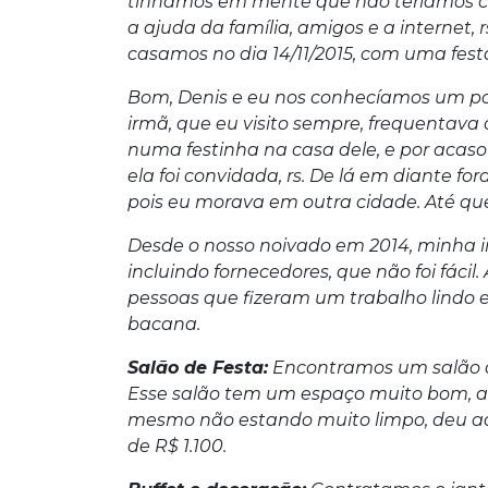
tínhamos em mente que não teríamos con
a ajuda da família, amigos e a internet, 
casamos no dia 14/11/2015, com uma fes
Bom, Denis e eu nos conhecíamos um po
irmã, que eu visito sempre, frequentava
numa festinha na casa dele, e por acas
ela foi convidada, rs. De lá em diante fo
pois eu morava em outra cidade. Até qu
Desde o nosso noivado em 2014, minha 
incluindo fornecedores, que não foi fáci
pessoas que fizeram um trabalho lindo 
bacana.
Salão de Festa:
Encontramos um salão c
Esse salão tem um espaço muito bom, a 
mesmo não estando muito limpo, deu aque
de R$ 1.100.