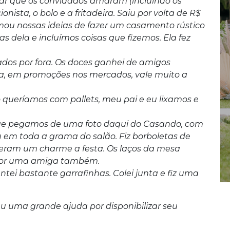
ar que os convidados amaram (incluindo os
onista, o bolo e a fritadeira. Saiu por volta de R$
amou nossas ideias de fazer um casamento rústico
 dela e incluímos coisas que fizemos. Ela fez
dos por fora. Os doces ganhei de amigos
, em promoções nos mercados, vale muito a
o queríamos com pallets, meu pai e eu lixamos e
ue pegamos de uma foto daqui do Casando, com
u em toda a grama do salão. Fiz borboletas de
deram um charme a festa. Os laços da mesa
o por uma amiga também.
untei bastante garrafinhas. Colei junta e fiz uma
 uma grande ajuda por disponibilizar seu