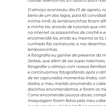
cidade, reservamos um quarto para nos
O almoço aconteceu dia 01 de agosto, 
beira de um dos lagos, para 65 convidad
minha irmã. As lembrancinhas foram dif
e minha tia, através de tutoriais que vim
na internet os passarinhos de crochê e
encomendá-los, então eu mesma os fiz,
cunhado faz caricaturas, e nos desenho
lembrancinhas.
A fotografia eu ganhei de presente da m
Jarbas, que além de ser super talentoso
fotografar o almoço com nossos familiar
e continuarmos fotografando após o alm
de ter capturados momentos lindos, co
dados, e meu marido arrumando o cabelo
docinhos encomendamos, e foram os melh
Como encomendei poucos doces, comple
maquiagem foram feitos pelo meu cabele