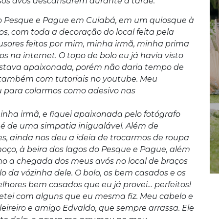
sos avós descansarem durante a tarde.
no Pesque e Pague em Cuiabá, em um quiosque à
os, com toda a decoração do local feita pela
usores feitos por mim, minha irmã, minha prima
os na internet. O topo de bolo eu já havia visto
 estava apaixonada, porém não daria tempo de
 também com tutoriais no youtube. Meu
u para colarmos como adesivo nas
inha irmã, e fiquei apaixonada pelo fotógrafo
, é de uma simpatia inigualável. Além de
es, ainda nos deu a ideia de trocarmos de roupa
oço, à beira dos lagos do Pesque e Pague, além
mo a chegada dos meus avós no local de braços
 da vózinha dele. O bolo, os bem casados e os
ores bem casados que eu já provei… perfeitos!
tei com alguns que eu mesma fiz. Meu cabelo e
ireiro e amigo Edvaldo, que sempre arrassa. Ele