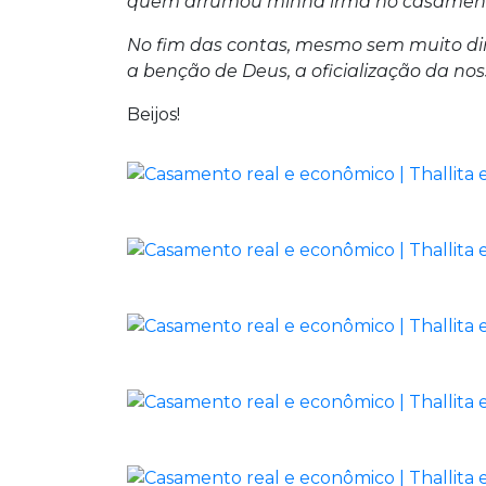
quem arrumou minha irmã no casament
No fim das contas, mesmo sem muito din
a benção de Deus, a oficialização da noss
Beijos!