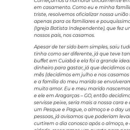
Começamos a namorar oficialmente em j
em casamento. Como eu e minha famíl
triste, resolvemos oficializar nossa uniã
apenas para os familiares e pouquíssi
(Igreja Batista Independente), que fez u
nossos pais, nos casamos.
Apesar de ter sido bem simples, saiu tud
tinha como ser diferente, já que teve t
buffet em Cuiabá e ela foi a grande ide
dinheiro para gastar, já que decidimos c
mês (decidimos em julho e nos casamos 
e a família do meu marido se envolveram 
muito amor. Eu e meu marido nascemos e
e ele em Aragarças – GO, então decidim
servisse peixe, seria mais a nossa cara 
um Pesque e Pague, o almoço e o day us
pessoas, já avisamos que poderiam levar
curtirem o dia conosco após o almoço, e