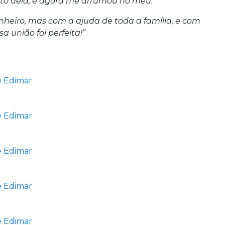
o dela, e agora me arrumou no meu.
heiro, mas com a ajuda de toda a família, e com
a união foi perfeita!”