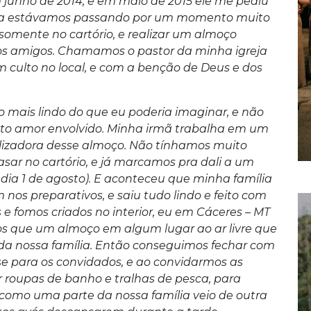
unho de 2014, e em maio de 2015 ele me pediu
ia estávamos passando por um momento muito
o somente no cartório, e realizar um almoço
mos amigos. Chamamos o pastor da minha igreja
m culto no local, e com a benção de Deus e dos
o mais lindo do que eu poderia imaginar, e não
anto amor envolvido. Minha irmã trabalha em um
alizadora desse almoço. Não tínhamos muito
asar no cartório, e já marcamos pra dali a um
dia 1 de agosto). E aconteceu que minha família
nos preparativos, e saiu tudo lindo e feito com
 fomos criados no interior, eu em Cáceres – MT
os que um almoço em algum lugar ao ar livre que
e da nossa família. Então conseguimos fechar com
e para os convidados, e ao convidarmos as
 roupas de banho e tralhas de pesca, para
 como uma parte da nossa família veio de outra