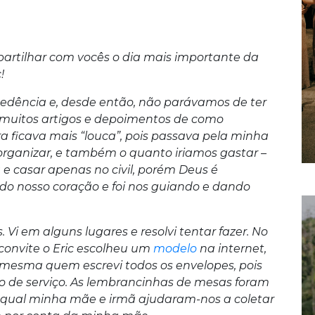
artilhar com vocês o dia mais importante da
!
dência e, desde então, não parávamos de ter
Li muitos artigos e depoimentos de como
a ficava mais “louca”, pois passava pela minha
organizar, e também o quanto iriamos gastar –
a e casar apenas no civil, porém Deus é
do nosso coração e foi nos guiando e dando
Vi em alguns lugares e resolvi tentar fazer. No
 convite o Eric escolheu um
modelo
na internet,
mesma quem escrevi todos os envelopes, pois
po de serviço. As lembrancinhas de mesas foram
o qual minha mãe e irmã ajudaram-nos a coletar