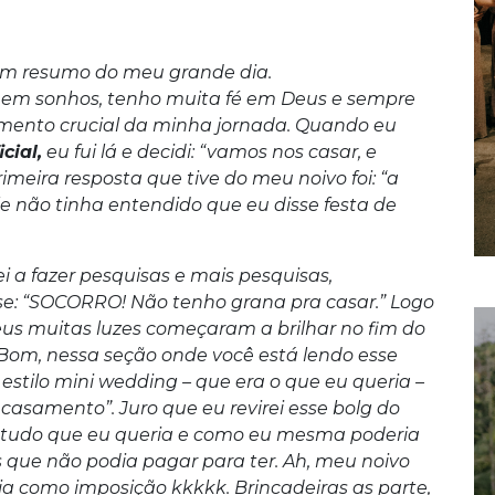
 um resumo do meu grande dia.
 em sonhos, tenho muita fé em Deus e sempre
mento crucial da minha jornada. Quando eu
cial,
eu fui lá e decidi: “vamos nos casar, e
meira resposta que tive do meu noivo foi: “a
le não tinha entendido que eu disse festa de
 a fazer pesquisas e mais pesquisas,
se: “SOCORRO! Não tenho grana pra casar.” Logo
us muitas luzes começaram a brilhar no fim do
 Bom, nessa seção onde você está lendo esse
estilo mini wedding – que era o que eu queria –
casamento”. Juro que eu revirei esse bolg do
o tudo que eu queria e como eu mesma poderia
 que não podia pagar para ter. Ah, meu noivo
ia como imposição kkkkk. Brincadeiras as parte,