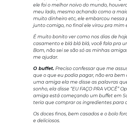
ele foi o melhor noivo do mundo, houve
meu lado, mesmo achando como a maiori
muito dinheiro etc, ele embarcou nessa
junto comigo, no final ele virou pra mim 
É muito bonito ver como nos dias de ho
casamento e blá blá blá, você fala pra u
Bom, não sei se são só as minhas amigas
me ajudar.
O buffet.
Preciso confessar que me assu
que o que eu podia pagar, não era bem
uma amiga ela me disse as palavras que
sonho, ela disse “EU FAÇO PRA VOCÊ” O
amiga está começando um buffet em Soro
teria que comprar os ingredientes para o
Os doces finos, bem casados e o bolo f
e deliciosos.