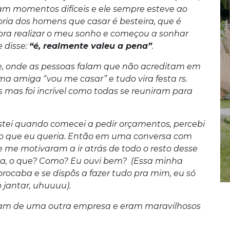
ram momentos difíceis e ele sempre esteve ao
a dos homens que casar é besteira, que é
 pra realizar o meu sonho e começou a sonhar
e disse:
“é, realmente valeu a pena”
.
je, onde as pessoas falam que não acreditam em
ma amiga “vou me casar” e tudo vira festa rs.
 mas foi incrível como todas se reuniram para
stei quando comecei a pedir orçamentos, percebi
 o que eu queria. Então em uma conversa com
 me motivaram a ir atrás de todo o resto desse
pa, o que? Como? Eu ouvi bem? (Essa minha
caba e se dispôs a fazer tudo pra mim, eu só
 jantar, uhuuuu).
oram de uma outra empresa e eram maravilhosos