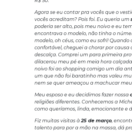
R$ 50.
Agora se eu contar pra vocês que o vesti
vocês acreditam? Pois foi. Eu queria um
poderia ser alto, pois meu noivo e eu 
encontrava o modelo, não tinha o núme
modelo, oh céus, como eu sofri! Quando 
confortável, cheguei a chorar por causa
descalça. Comprei um para primeira prov
dilacerou meu pé em meia hora calçada
noivo foi ao shopping comigo um dia an
um que não foi baratinho mas valeu mui
nem se quer ameaçou a machucar meu 
Meu esposo e eu decidimos fazer nossa
religiões diferentes. Conhecemos a Mich
como queríamos, linda, emocionante e d
Fiz muitas visitas à
25 de março
, encont
talento para por a mão na massa, dá pr