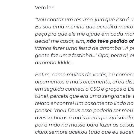
Vem ler!
“Vou contar um resumo, juro que isso é
Eu sou uma menina que acredita muito
peço pra que ele me ajude em cada mo
decidi me casar, sim,
não teve pedido ofi
vamos fazer uma festa de arromba”. A pri
gente faz uma festinha…” Opa, pera aí, e
arromba kkkk.-
Enfim, como muitas de vocês, eu comecei
orçamentos e mais orçamento, aí eu dis
em seguida conheci o CSG e graças a De
túnel, percebi que era uma sengranete.
relato encontrei um casamento lindo no 
pensei: “meu Deus esse poderia ser meu 
avesso, horas e mais horas pesquisand
por a mão na massa para fazer as coisas
claro, sempre aceitou tudo que eu suger