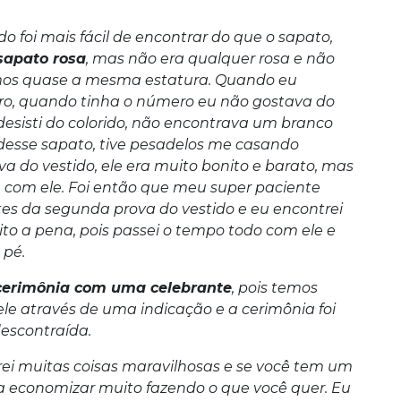
do foi mais fácil de encontrar do que o sapato,
sapato rosa
, mas não era qualquer rosa e não
temos quase a mesma estatura. Quando eu
ro, quando tinha o número eu não gostava do
desisti do colorido, não encontrava um branco
 desse sapato, tive pesadelos me casando
a do vestido, ele era muito bonito e barato, mas
 com ele. Foi então que meu super paciente
tes da segunda prova do vestido e eu encontrei
to a pena, pois passei o tempo todo com ele e
pé.
cerimônia com uma celebrante
, pois temos
ele através de uma indicação e a cerimônia foi
escontraída.
rei muitas coisas maravilhosas e se você tem um
a economizar muito fazendo o que você quer. Eu