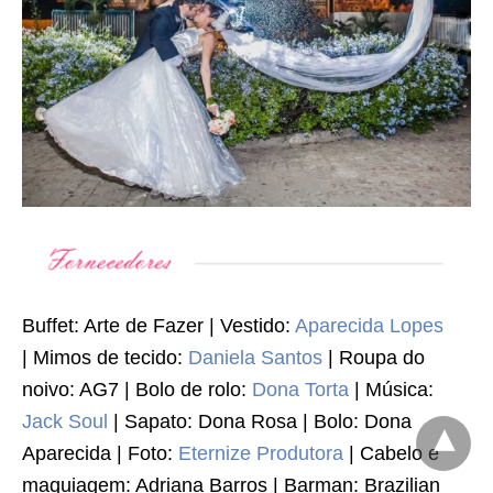
Buffet: Arte de Fazer | Vestido:
Aparecida Lopes
| Mimos de tecido:
Daniela Santos
| Roupa do
noivo: AG7 | Bolo de rolo:
Dona Torta
| Música:
Jack Soul
| Sapato: Dona Rosa | Bolo: Dona
Aparecida | Foto:
Eternize Produtora
| Cabelo e
maquiagem: Adriana Barros | Barman: Brazilian