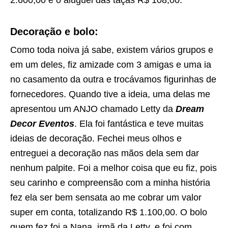
2.600,00 e o aluguel das taças R$ 108,00.
Decoração e bolo:
Como toda noiva já sabe, existem vários grupos e
em um deles, fiz amizade com 3 amigas e uma ia
no casamento da outra e trocávamos figurinhas de
fornecedores. Quando tive a ideia, uma delas me
apresentou um ANJO chamado Letty da
Dream
Decor Eventos
. Ela foi fantástica e teve muitas
ideias de decoração. Fechei meus olhos e
entreguei a decoração nas mãos dela sem dar
nenhum palpite. Foi a melhor coisa que eu fiz, pois
seu carinho e compreensão com a minha história
fez ela ser bem sensata ao me cobrar um valor
super em conta, totalizando R$ 1.100,00. O bolo
quem fez foi a Nana, irmã da Letty, e foi com