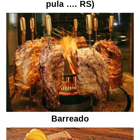
pula …. RS)
Barreado