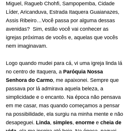
Miguel, Ragueb Chohfi, Sampopemba, Cidade
Líder, Aricanduva, Estrada Itaquera Guaianazes,
Assis Ribeiro…Você passa por alguma dessas
avenidas? Sim, estão você vai conhecer as
igrejas próximas de vocês e, aquelas que vocês
nem imaginavam.
Logo quando mudei para cá, vi uma igreja linda lá
no centro de Itaquera, a
Paróquia Nossa
Senhora do Carmo
, me apaixonei. Sempre que
passava por lá admirava aquela beleza, a
simplicidade e o encanto. Na época não pensava
em me casar, mas quando começamos a pensar
na possibilidade, ela surgiu na minha mente e não
desapeguei.
Linda
,
simples
,
enorme
e
cheia de
vida
, ela me inspira até hoje. Na época, paguei