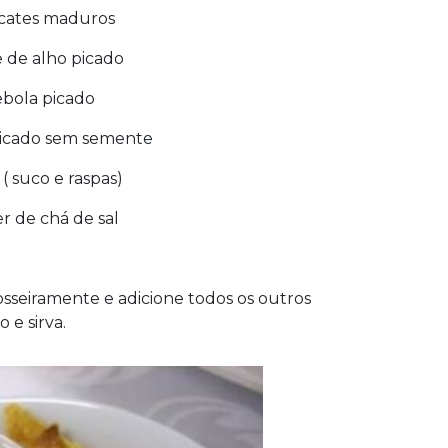
cates maduros
e de alho picado
ebola picado
picado sem semente
 ( suco e raspas)
er de chá de sal
seiramente e adicione todos os outros
 e sirva.