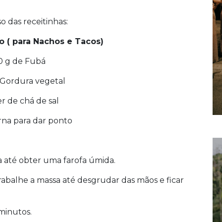
 das receitinhas:
ho ( para Nachos e Tacos)
0 g de Fubá
 Gordura vegetal
er de chá de sal
na para dar ponto
a até obter uma farofa úmida.
abalhe a massa até desgrudar das mãos e ficar
minutos.