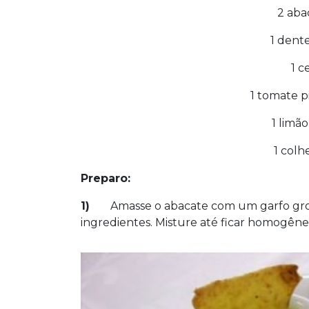
2 aba
1 dent
1 c
1 tomate 
1 limão
1 colh
Preparo:
1)
Amasse o abacate com um garfo gros
ingredientes. Misture até ficar homogêneo