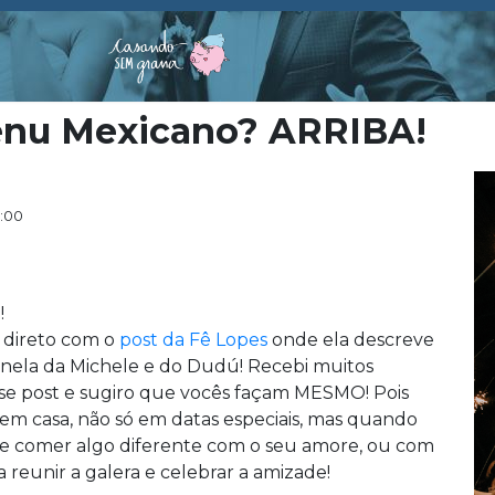
enu Mexicano? ARRIBA!
5:00
!
k direto com o
post da Fê Lopes
onde ela descreve
anela da Michele e do Dudú! Recebi muitos
sse post e sugiro que vocês façam MESMO! Pois
m casa, não só em datas especiais, mas quando
e comer algo diferente com o seu amore, ou com
 reunir a galera e celebrar a amizade!