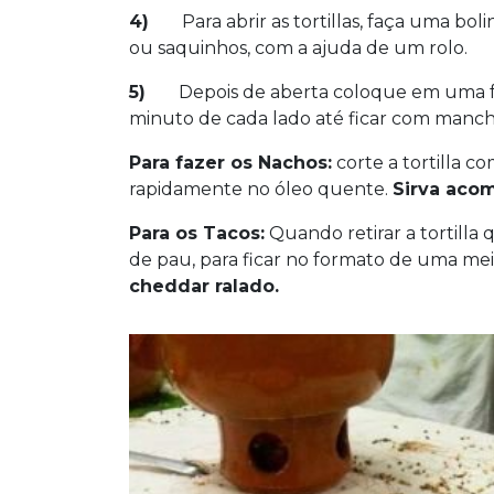
4)
Para abrir as tortillas, faça uma bol
ou saquinhos, com a ajuda de um rolo.
5)
Depois de aberta coloque em uma fri
minuto de cada lado até ficar com manch
Para fazer os Nachos:
corte a tortilla c
rapidamente no óleo quente.
Sirva aco
Para os Tacos:
Quando retirar a tortilla
de pau, para ficar no formato de uma mei
cheddar ralado.