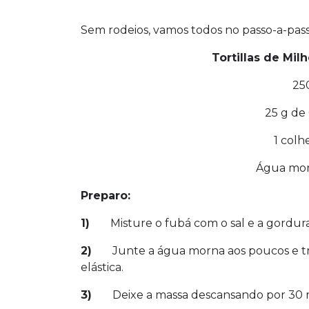
Sem rodeios, vamos todos no passo-a-passo
Tortillas de Mil
25
25 g de
1 colh
Água mor
Preparo:
1)
Misture o fubá com o sal e a gordur
2)
Junte a água morna aos poucos e tr
elástica.
3)
Deixe a massa descansando por 30 