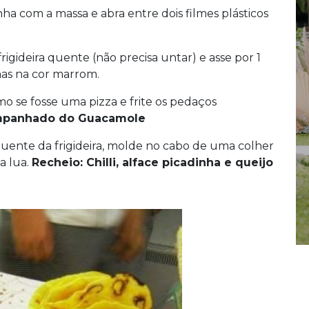
inha com a massa e abra entre dois filmes plásticos
gideira quente (não precisa untar) e asse por 1
as na cor marrom.
omo se fosse uma pizza e frite os pedaços
mpanhado do Guacamole
 quente da frigideira, molde no cabo de uma colher
a lua.
Recheio: Chilli, alface picadinha e queijo