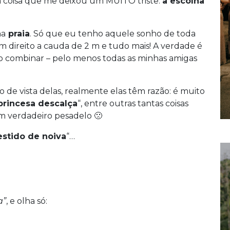
a coisa que me deixou um MUITO triste:
a escolha
na
praia
. Só que eu tenho aquele sonho de toda
om direito a cauda de 2 m e tudo mais! A verdade é
o combinar – pelo menos todas as minhas amigas
o de vista delas, realmente elas têm razão: é muito
princesa descalça
“, entre outras tantas coisas
m verdadeiro pesadelo 🙁
estido de noiva
“…
a”
, e olha só: