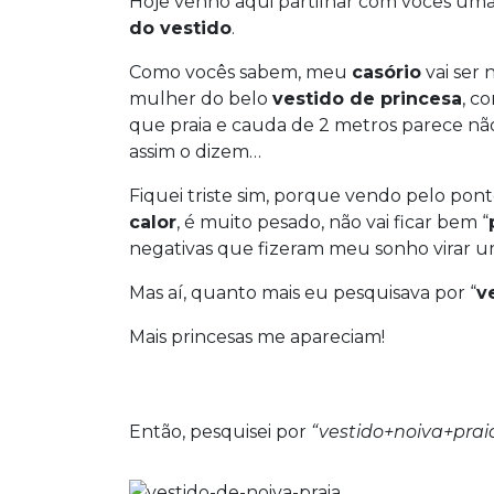
Hoje venho aqui partilhar com vocês um
do vestido
.
Como vocês sabem, meu
casório
vai ser 
mulher do belo
vestido de princesa
, c
que praia e cauda de 2 metros parece nã
assim o dizem…
Fiquei triste sim, porque vendo pelo pont
calor
, é muito pesado, não vai ficar bem “
negativas que fizeram meu sonho virar u
Mas aí, quanto mais eu pesquisava por “
v
Mais princesas me apareciam!
Então, pesquisei por
“vestido+noiva+prai