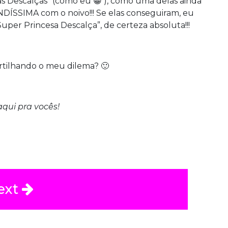
 Descalças” (como eu 😀 ), como uma delas ainda
NDÍSSIMA com o noivo!!! Se elas conseguiram, eu
er Princesa Descalça”, de certeza absoluta!!!
tilhando o meu dilema? 🙂
qui pra vocês!
ext