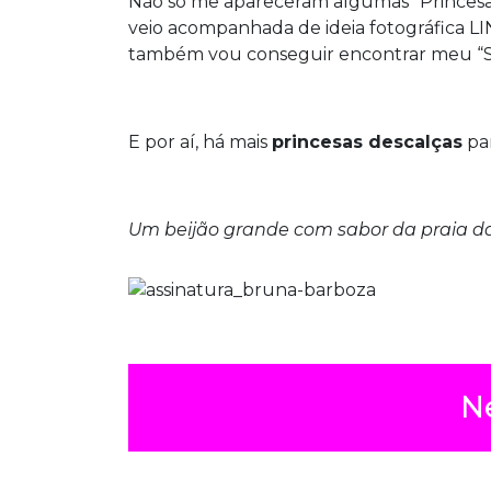
Não só me apareceram algumas “Princesas
veio acompanhada de ideia fotográfica LI
também vou conseguir encontrar meu “Sup
E por aí, há mais
princesas descalças
par
Um beijão grande com sabor da praia da
N