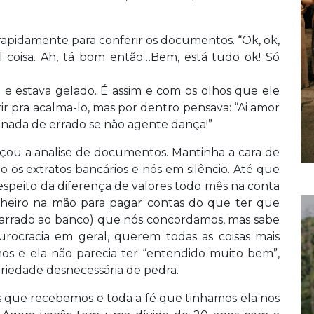
pidamente para conferir os documentos. “Ok, ok,
al coisa. Ah, tá bom então…Bem, está tudo ok! Só
e estava gelado. É assim e com os olhos que ele
r pra acalma-lo, mas por dentro pensava: “Ai amor
nada de errado se não agente dança!”
ou a analise de documentos. Mantinha a cara de
 os extratos bancários e nós em silêncio. Até que
speito da diferença de valores todo mês na conta
nheiro na mão para pagar contas do que ter que
amarrado ao banco) que nós concordamos, mas sabe
urocracia em geral, querem todas as coisas mais
os e ela não parecia ter “entendido muito bem”,
riedade desnecessária de pedra.
s que recebemos e toda a fé que tinhamos ela nos