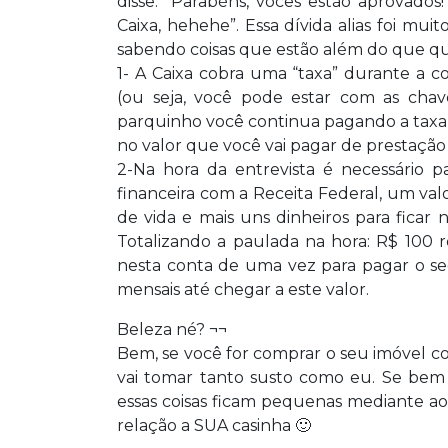
disse: “Parabéns, vocês estão aprovado
Caixa, hehehe”. Essa dívida alias foi m
sabendo coisas que estão além do que qua
1- A Caixa cobra uma “taxa” durante a c
(ou seja, você pode estar com as chav
parquinho você continua pagando a taxa).
no valor que você vai pagar de prestação 
2-Na hora da entrevista é necessário p
financeira com a Receita Federal, um val
de vida e mais uns dinheiros para fica
Totalizando a paulada na hora: R$ 100 r
nesta conta de uma vez para pagar o se
mensais até chegar a este valor.
Beleza né? ¬¬
Bem, se você for comprar o seu imóvel co
vai tomar tanto susto como eu. Se bem 
essas coisas ficam pequenas mediante a
relação a SUA casinha 🙂