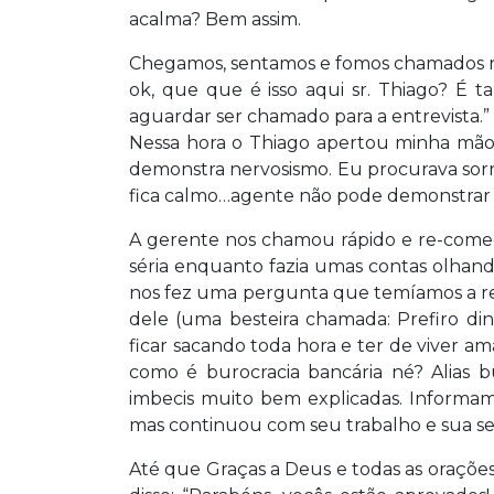
acalma? Bem assim.
Chegamos, sentamos e fomos chamados ra
ok, que que é isso aqui sr. Thiago? É t
aguardar ser chamado para a entrevista.”
Nessa hora o Thiago apertou minha mão 
demonstra nervosismo. Eu procurava sorri
fica calmo…agente não pode demonstrar 
A gerente nos chamou rápido e re-começ
séria enquanto fazia umas contas olhando
nos fez uma pergunta que temíamos a re
dele (uma besteira chamada: Prefiro di
ficar sacando toda hora e ter de viver 
como é burocracia bancária né? Alias b
imbecis muito bem explicadas. Informam
mas continuou com seu trabalho e sua se
Até que Graças a Deus e todas as oraçõe