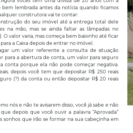
s! Agora vocês tem uma dívida de 20 anos com a
uito bem lembrada antes da notícia quando ficamos
lquer construtora vai te contar:
onstrução do seu imóvel até a entrega total dele
es na mão, mas se ainda faltar as lâmpadas no
 O valor varia, mas começa bem baixinho até ficar
para a Caixa depois de entrar no imóvel.
agar um valor referente a consulta de situação
or para a abertura de conta, um valor para seguro
r na conta porque ela não pode começar negativa.
eais. depois você tem que depositar R$ 250 reais
guro (?) da conta ou então depositar R$ 20 reais
mo nós e não te avisarem disso, você já sabe e não
que depois que você ouvir a palavra “Aprovada”
os sonhos que irão se formar na sua cabeçinha em