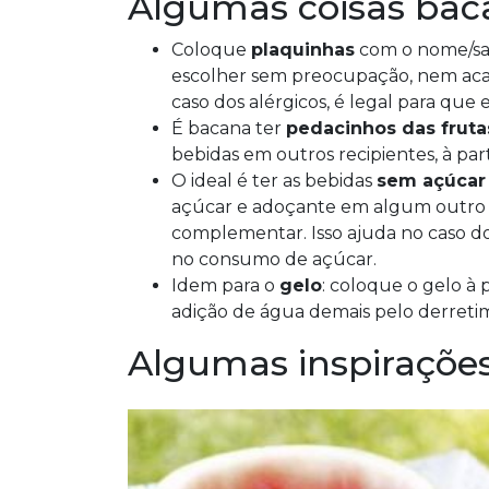
Algumas coisas bac
Coloque
plaquinhas
com o nome/sab
escolher sem preocupação, nem ac
caso dos alérgicos, é legal para que
É bacana ter
pedacinhos das fruta
bebidas em outros recipientes, à pa
O ideal é ter as bebidas
sem açúcar
açúcar e adoçante em algum outro 
complementar. Isso ajuda no caso do
no consumo de açúcar.
Idem para o
gelo
: coloque o gelo à
adição de água demais pelo derreti
Algumas inspirações