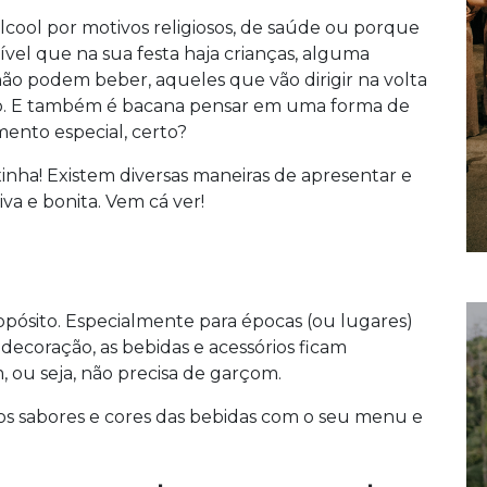
lcool por motivos religiosos, de saúde ou porque
l que na sua festa haja crianças, alguma
não podem beber, aqueles que vão dirigir na volta
ão. E também é bacana pensar em uma forma de
mento especial, certo?
ixinha! Existem diversas maneiras de apresentar e
iva e bonita. Vem cá ver!
ósito. Especialmente para épocas (ou lugares)
decoração, as bebidas e acessórios ficam
, ou seja, não precisa de garçom.
r os sabores e cores das bebidas com o seu menu e