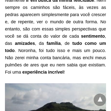
realmente
ir em busca da minha felicidade
. Nem
sempre os caminhos são fáceis, às vezes as
pedras aparecem simplesmente para você crescer
e, de repente, ver o mundo de outra forma. No
entanto, são com essas simples perspectivas que
você se dá conta do valor de cada
sentimento
,
das
amizades
, da
família
, de
tudo como um
todo
. Noronha, foi tudo isso e mais um pouco.
Não zerei minha conta bancária, mas enchi meus
pulmões de ares que eu nem sabia que existiam.
Foi uma
experiência incrível
!