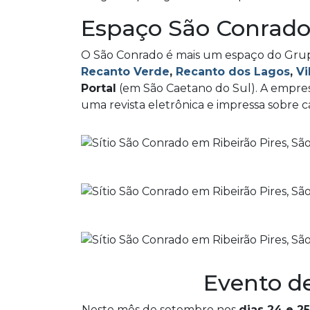
Espaço São Conrad
O São Conrado é mais um espaço do Grup
Recanto Verde
,
Recanto dos Lagos
,
Vi
Portal
(em São Caetano do Sul). A empres
uma revista eletrônica e impressa sobre
Evento d
Neste mês de setembro nos
dias 24 e 25