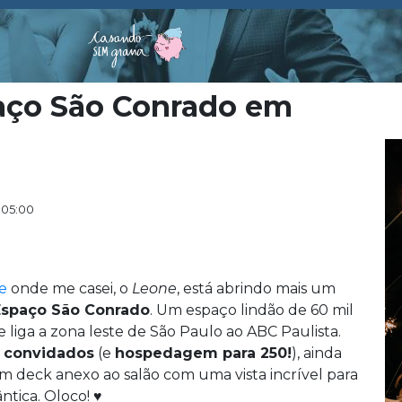
aço São Conrado em
 05:00
e
onde me casei, o
Leone
, está abrindo mais um
Espaço São Conrado
. Um espaço lindão de 60 mil
iga a zona leste de São Paulo ao ABC Paulista.
 convidados
(e
hospedagem para 250!
), ainda
 um deck anexo ao salão com uma vista incrível para
ntica. Oloco! ♥