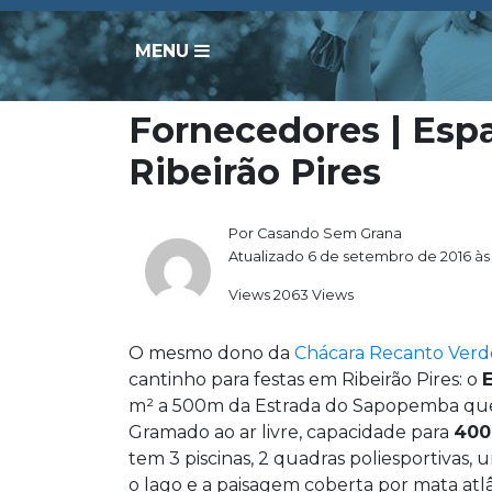
MENU
Fornecedores | Esp
Ribeirão Pires
Por Casando Sem Grana
Atualizado 6 de setembro de 2016 às
Views 2063 Views
O mesmo dono da
Chácara Recanto Verd
cantinho para festas em Ribeirão Pires: o
m² a 500m da Estrada do Sapopemba que l
Gramado ao ar livre, capacidade para
400
tem 3 piscinas, 2 quadras poliesportivas,
o lago e a paisagem coberta por mata atlâ