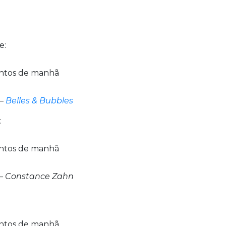
e:
–
Belles & Bubbles
:
– Constance Zahn