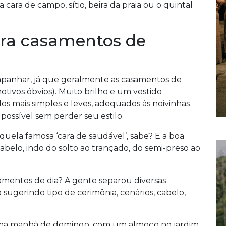
cara de campo, sítio, beira da praia ou o quintal
ara casamentos de
panhar, já que geralmente as casamentos de
ivos óbvios). Muito brilho e um vestido
s mais simples e leves, adequados às noivinhas
 possível sem perder seu estilo.
uela famosa ‘cara de saudável’, sabe? E a boa
abelo, indo do solto ao trançado, do semi-preso ao
amentos de dia? A gente separou diversas
 sugerindo tipo de cerimônia, cenários, cabelo,
a manhã de domingo, com um almoço no jardim