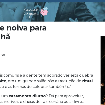
de noiva para
nhã
0:46
is comuns e a gente tem adorado ver esta quebra
oite
, em um grande salão, são a tradução do
ritual
o e as formas de celebrar também! o/
de um
casamento diurno
? Dá para aproveitar,
os incríveis e cheias de luz, cenário ao ar livre…