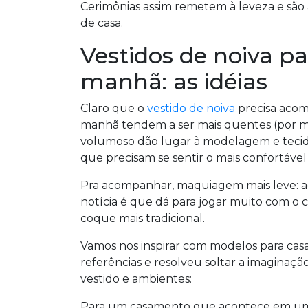
Cerimônias assim remetem à leveza e são a 
de casa.
Vestidos de noiva p
manhã: as idéias
Claro que o
vestido de noiva
precisa acom
manhã tendem a ser mais quentes (por mot
volumoso dão lugar à modelagem e tecido
que precisam se sentir o mais confortável
Pra acompanhar, maquiagem mais leve: aq
notícia é que dá para jogar muito com o c
coque mais tradicional.
Vamos nos inspirar com modelos para cas
referências e resolveu soltar a imaginação
vestido e ambientes:
Para um casamento que acontece em um