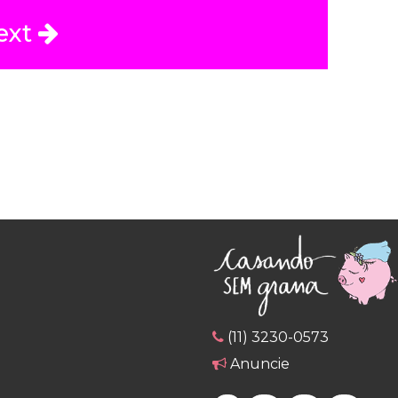
ext
(11) 3230-0573
Anuncie