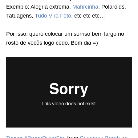
Exemplo: Alegria extrema,
Mahrcinha
, Polaroids,
Tatuagens,
Tudo Vira Foto
, etc etc etc…
Por isso, quero colocar um sorriso bem largo no
rosto de vocês logo cedo. Bom dia =)
Teaser #BrunaDisseSim
from
Giovanna Borgh
on