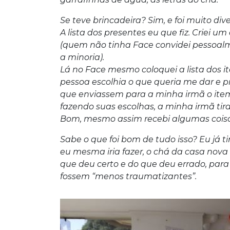
Se teve brincadeira? Sim, e foi muito dive
A lista dos presentes eu que fiz. Criei u
(quem não tinha Face convidei pessoalm
a minoria).
Lá no Face mesmo coloquei a lista dos ite
pessoa escolhia o que queria me dar e pr
que enviassem para a minha irmã o item
fazendo suas escolhas, a minha irmã tirav
Bom, mesmo assim recebi algumas coisa
Sabe o que foi bom de tudo isso? Eu já
eu mesma iria fazer, o chá da casa nova 
que deu certo e do que deu errado, par
fossem “menos traumatizantes”.