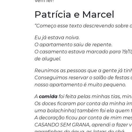
Vem ler!
Patrícia e Marcel
“Começo esse texto descrevendo sobre 
Eu já estava noiva.
O apartamento saiu de repente.
O casamento estava marcado para 19/1
de aluguel.
Reunimos as pessoas que a gente já tin
Conseguimos reservar o salão de festas
nosso apartamento é muito pequeno.
A
comida
foi feita pelas minhas tias, m
Os doces ficaram por conta da minha ir
uma bolachinha) também foi ela quem f
A decoração ficou por conta de mim mesm
CASANDO SEM GRANA, aprendi a fazer vár
garrafinhas de água, as letras do chá.