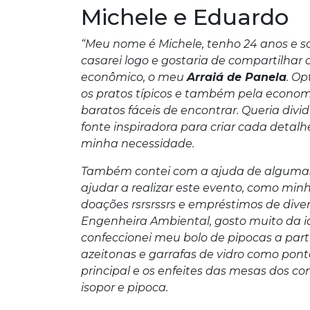
Michele e Eduardo
“Meu nome é Michele, tenho 24 anos e 
casarei logo e gostaria de compartilhar
econômico, o meu
Arraiá de Panela
. Op
os pratos típicos e também pela economi
baratos fáceis de encontrar. Queria divi
fonte inspiradora para criar cada detalhe
minha necessidade.
Também contei com a ajuda de algum
ajudar a realizar este evento, como mi
doações rsrsrssrs e empréstimos de dive
Engenheira Ambiental, gosto muito da id
confeccionei meu bolo de pipocas a partir
azeitonas e garrafas de vidro como po
principal e os enfeites das mesas dos co
isopor e pipoca.