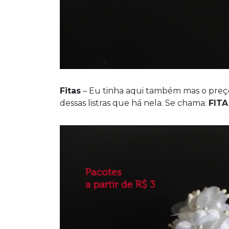
Fitas
– Eu tinha aqui também mas o preço
dessas listras que há nela. Se chama:
FIT