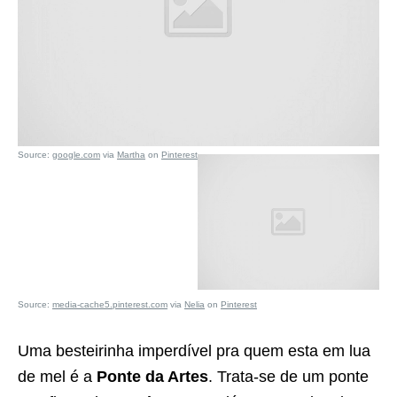
Source:
google.com
via
Martha
on
Pinterest
Source:
media-cache5.pinterest.com
via
Nelia
on
Pinterest
Uma besteirinha imperdível pra quem esta em lua
de mel é a
Ponte da Artes
. Trata-se de um ponte