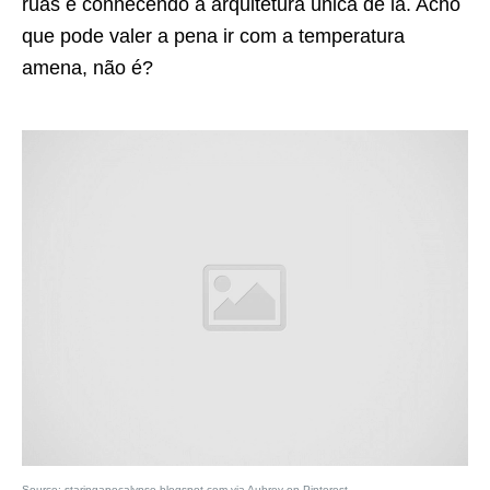
ruas e conhecendo a arquitetura única de lá. Acho
que pode valer a pena ir com a temperatura
amena, não é?
Source:
staringapocalypse.blogspot.com
via
Aubrey
on
Pinterest