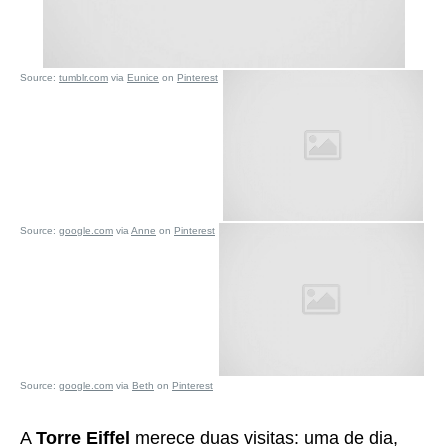
Source:
tumblr.com
via
Eunice
on
Pinterest
Source:
google.com
via
Anne
on
Pinterest
Source:
google.com
via
Beth
on
Pinterest
A
Torre Eiffel
merece duas visitas: uma de dia,