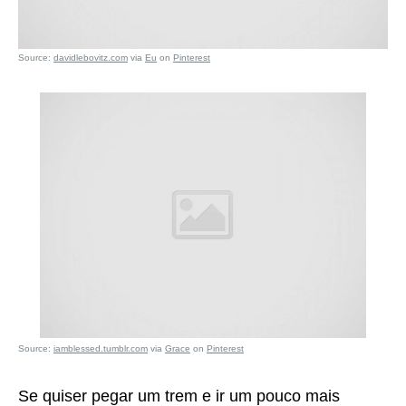
Source:
davidlebovitz.com
via
Eu
on
Pinterest
Source:
iamblessed.tumblr.com
via
Grace
on
Pinterest
Se quiser pegar um trem e ir um pouco mais