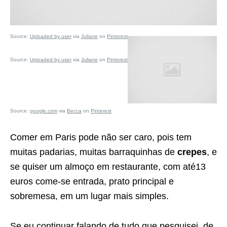
Source:
Uploaded by user
via
Juliane
on
Pinterest
Source:
Uploaded by user
via
Juliane
on
Pinterest
Source:
google.com
via
Becca
on
Pinterest
Comer em Paris pode não ser caro, pois tem
muitas padarias, muitas barraquinhas de
crepes
, e
se quiser um almoço em restaurante, com até13
euros come-se entrada, prato principal e
sobremesa, em um lugar mais simples.
Se eu continuar falando de tudo que pesquisei, de