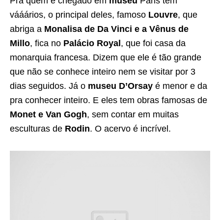
Pra quem é chegado em
museu
Paris tem
vááários, o principal deles, famoso
Louvre
, que
abriga a
Monalisa de Da Vinci e a Vênus de
Millo
, fica no
Palácio Royal
, que foi casa da
monarquia francesa. Dizem que ele é tão grande
que não se conhece inteiro nem se visitar por 3
dias seguidos. Já o
museu D’Orsay
é menor e da
pra conhecer inteiro. E eles tem obras famosas de
Monet e Van Gogh
, sem contar em muitas
esculturas de
Rodin
. O acervo é incrível.