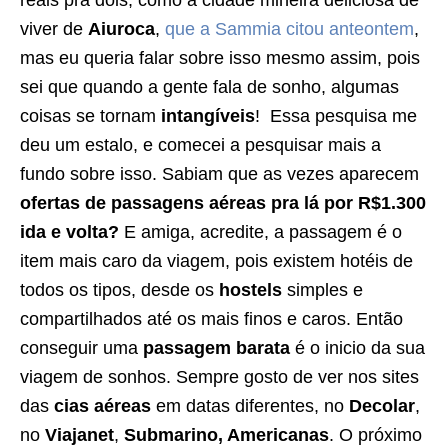
reais pra dois, como a cidade mineira deliciosa de
viver de
Aiuroca
,
que a Sammia citou anteontem
,
mas eu queria falar sobre isso mesmo assim, pois
sei que quando a gente fala de sonho, algumas
coisas se tornam
intangíveis
! Essa pesquisa me
deu um estalo, e comecei a pesquisar mais a
fundo sobre isso. Sabiam que as vezes aparecem
ofertas de passagens aéreas pra lá por R$1.300
ida e volta?
E amiga, acredite, a passagem é o
item mais caro da viagem, pois existem hotéis de
todos os tipos, desde os
hostels
simples e
compartilhados até os mais finos e caros. Então
conseguir uma
passagem barata
é o inicio da sua
viagem de sonhos. Sempre gosto de ver nos sites
das
cias aéreas
em datas diferentes, no
Decolar
,
no
Viajanet
,
Submarino, Americanas
. O próximo