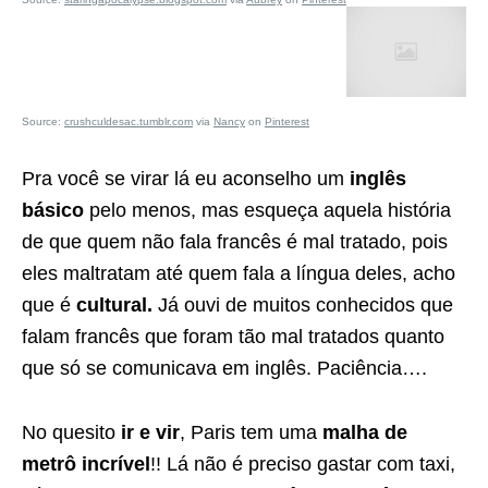
Source:
crushculdesac.tumblr.com
via
Nancy
on
Pinterest
Pra você se virar lá eu aconselho um
inglês
básico
pelo menos, mas esqueça aquela história
de que quem não fala francês é mal tratado, pois
eles maltratam até quem fala a língua deles, acho
que é
cultural.
Já ouvi de muitos conhecidos que
falam francês que foram tão mal tratados quanto
que só se comunicava em inglês. Paciência….
No quesito
ir e vir
, Paris tem uma
malha de
metrô incrível
!! Lá não é preciso gastar com taxi,