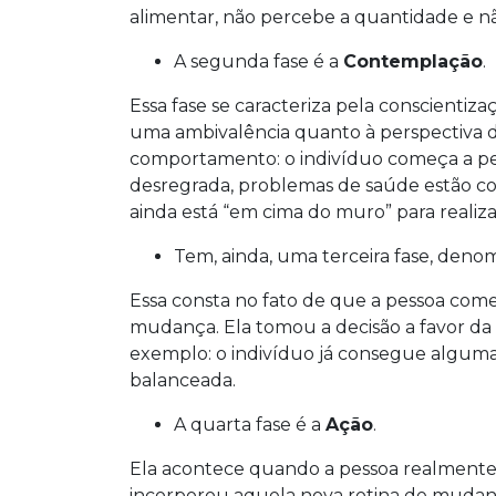
alimentar, não percebe a quantidade e n
A segunda fase é a
Contemplação
.
Essa fase se caracteriza pela conscienti
uma ambivalência quanto à perspectiva
comportamento: o indivíduo começa a pe
desregrada, problemas de saúde estão c
ainda está “em cima do muro” para reali
Tem, ainda, uma terceira fase, den
Essa consta no fato de que a pessoa come
mudança. Ela tomou a decisão a favor d
exemplo: o indivíduo já consegue alguma
balanceada.
A quarta fase é a
Ação
.
Ela acontece quando a pessoa realmente c
incorporou aquela nova rotina de mudanç