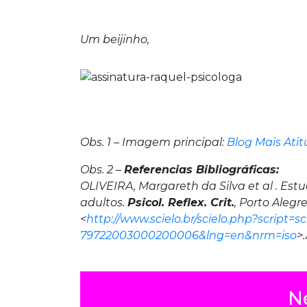
Um beijinho,
Obs. 1 – Imagem principal:
Blog Mais Ati
Obs. 2 –
Referencias Bibliográficas:
OLIVEIRA, Margareth da Silva et al . Est
adultos.
Psicol. Reflex. Crit.
, Porto Alegre 
<
http://www.scielo.br/scielo.php?script=s
79722003000200006&lng=en&nrm=iso
>
N