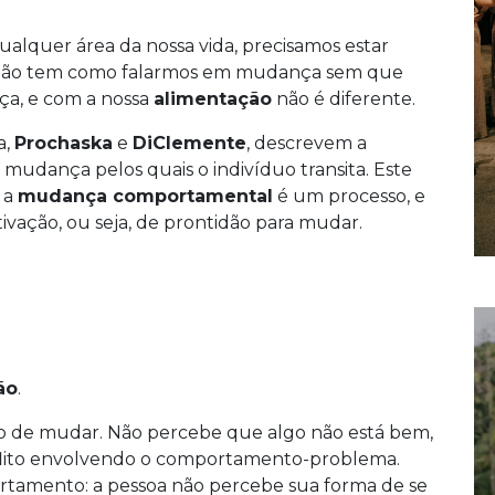
qualquer área da nossa vida, precisamos estar
a, não tem como falarmos em mudança sem que
ça, e com a nossa
alimentação
não é diferente.
a,
Prochaska
e
DiClemente
, descrevem a
mudança pelos quais o indivíduo transita. Este
 a
mudança comportamental
é um processo, e
ivação, ou seja, de prontidão para mudar.
ão
.
ção de mudar. Não percebe que algo não está bem,
onflito envolvendo o comportamento-problema.
tamento: a pessoa não percebe sua forma de se