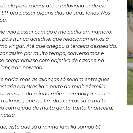
o ele para o levar até a rodoviária onde ele
SP, pra passar alguns dias de suas férias. Nos
jou.
o ele veio passar comigo e me pediu em namoro.
 pois nunca acreditei que relacionamentos à
mo vingar. Até que chegou a terceira despedida,
ficar assim por muito tempo, conversamos e
se compromisso com objetivo de casar e na
iança de noivado.
te nada, mas as alianças só seriam entregues
taria em Brasília e parte da minha família
 conversa, e da minha mãe se empolgar com a
um almoço, que no fim das contas saiu muito
u com ajuda de muita gente, tanto financeira,
 massa.
nde, visto que só a minha família somou 60