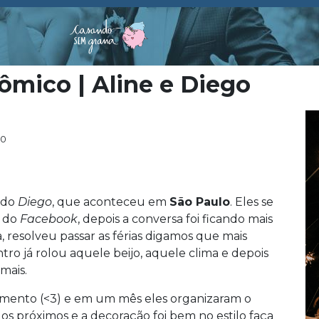
ômico | Aline e Diego
00
 do
Diego
, que aconteceu em
São Paulo
. Eles se
o do
Facebook
, depois a conversa foi ficando mais
ia, resolveu passar as férias digamos que mais
tro já rolou aquele beijo, aquele clima e depois
mais.
mento (<3) e em um mês eles organizaram o
os próximos e a decoração foi bem no estilo faça