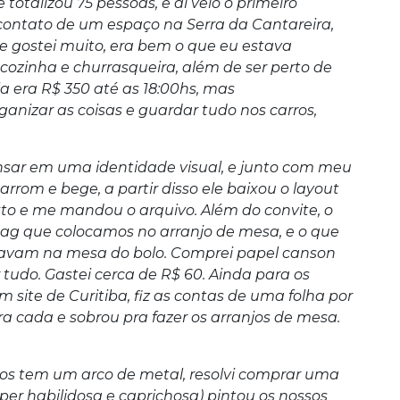
otalizou 75 pessoas, e aí veio o primeiro
contato de um espaço na Serra da Cantareira,
 e gostei muito, era bem o que eu estava
ozinha e churrasqueira, além de ser perto de
ia era R$ 350 até as 18:00hs, mas
anizar as coisas e guardar tudo nos carros,
ensar em uma identidade visual, e junto com meu
arrom e bege, a partir disso ele baixou o layout
exto e me mandou o arquivo. Além do convite, o
g que colocamos no arranjo de mesa, e o que
avam na mesa do bolo. Comprei papel canson
tudo. Gastei cerca de R$ 60. Ainda para os
m site de Curitiba, fiz as contas de uma folha por
ra cada e sobrou pra fazer os arranjos de mesa.
s tem um arco de metal, resolvi comprar uma
per habilidosa e caprichosa) pintou os nossos