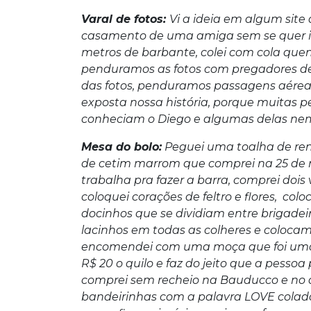
Varal de fotos:
Vi a ideia em algum sit
casamento de uma amiga sem se quer ima
metros de barbante, colei com cola que
penduramos as fotos com pregadores de
das fotos, penduramos passagens aéreas
exposta nossa história, porque muitas 
conheciam o Diego e algumas delas n
Mesa do bolo:
Peguei uma toalha de ren
de cetim marrom que comprei na 25 de 
trabalha pra fazer a barra, comprei dois
coloquei corações de feltro e flores, co
docinhos que se dividiam entre brigadeir
lacinhos em todas as colheres e colocamo
encomendei com uma moça que foi uma in
R$ 20 o quilo e faz do jeito que a pess
comprei sem recheio na Bauducco e no 
bandeirinhas com a palavra LOVE coladas