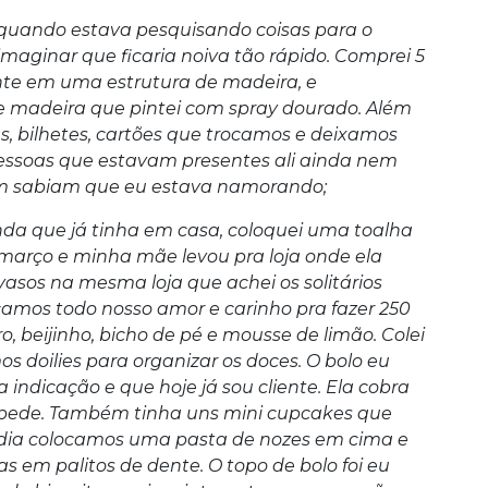
e quando estava pesquisando coisas para o
ginar que ficaria noiva tão rápido. Comprei 5
nte em uma estrutura de madeira, e
 madeira que pintei com spray dourado. Além
, bilhetes, cartões que trocamos e deixamos
pessoas que estavam presentes ali ainda nem
em sabiam que eu estava namorando;
da que já tinha em casa, coloquei uma toalha
março e minha mãe levou pra loja onde ela
 vasos na mesma loja que achei os solitários
locamos todo nosso amor e carinho pra fazer 250
o, beijinho, bicho de pé e mousse de limão. Colei
s doilies para organizar os doces. O bolo eu
dicação e que hoje já sou cliente. Ela cobra
oa pede. Também tinha uns mini cupcakes que
dia colocamos uma pasta de nozes em cima e
 em palitos de dente. O topo de bolo foi eu