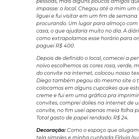
pessoas, mais alguns poucos amigos que t
impasse: o local. Chegou até a mim um 
liguei e fui visitar em um fim de semana
procurando. Um lugar para almoço com c
casa, o que ajudaria muito no dia. A diár
como extrapolamos esse horário para org
paguei R$ 400.
Depois de definido o local, comecei a p
noivo escolhemos as cores rosa, verde, m
do convite na internet, colocou nosso t
Diego também pegou do mesmo site o ta
colocamos em alguns cupcakes que est
creme e fui em uma gráfica pra imprimir 
convites, comprei dolies na internet de u
convite, no fim usei apenas meia folha p
Total gasto de papel rendado: R$ 24.
Decoração:
Como o espaço que alugamo
tela simples e minha cunhada Flávia (su