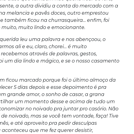
sente, a outra dividiu a conta do mercado com a
ma melancia e pavês doces, outro emprestou
a e também ficou na churrasqueira… enfim, foi
 muito, muito lindo e emocionante.
uerida leu uma palavra e nos abençoou, o
mos ali e eu, claro, chorei… é muito
recebemos através de palavras, gestos,
 Foi um dia lindo e mágico, e se o nosso casamento
m ficou marcado porque foi o último almoço da
alecer 5 dias depois e esse depoimento é pra
um grande amor, o sonho de casar, a grana
artilhar um momento desse e acima de tudo um
onomizar no noivado pra juntar pro casório. Não
al de noivado, mas se você tem vontade, faça! Tive
ês, e até aproveito pra pedir desculpas
aconteceu que me fez querer desistir,