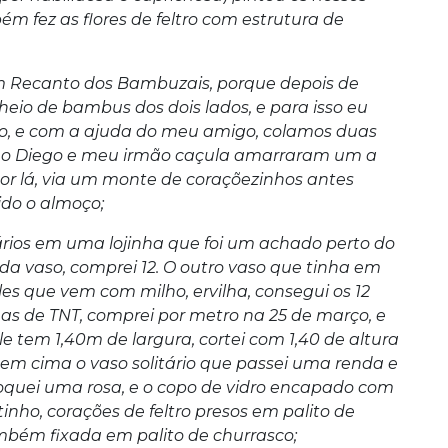
 fez as flores de feltro com estrutura de
um Recanto dos Bambuzais, porque depois de
eio de bambus dos dois lados, e para isso eu
tro, e com a ajuda do meu amigo, colamos duas
ia o Diego e meu irmão caçula amarraram um a
 lá, via um monte de coraçõezinhos antes
ido o almoço;
tários em uma lojinha que foi um achado perto do
da vaso, comprei 12. O outro vaso que tinha em
s que vem com milho, ervilha, consegui os 12
as de TNT, comprei por metro na 25 de março, e
e tem 1,40m de largura, cortei com 1,40 de altura
em cima o vaso solitário que passei uma renda e
loquei uma rosa, e o copo de vidro encapado com
inho, corações de feltro presos em palito de
mbém fixada em palito de churrasco;