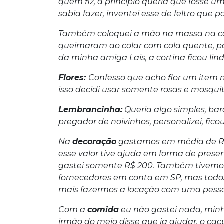
quem fiz, a princípio queria que fosse u
sabia fazer, inventei esse de feltro que
Também coloquei a mão na massa na cor
queimaram ao colar com cola quente, pa
da minha amiga Lais, a cortina ficou lin
Flores:
Confesso que acho flor um item mu
isso decidi usar somente rosas e mosquit
Lembrancinha:
Queria algo simples, bar
pregador de noivinhos, personalizei, fi
Na
decoração
gastamos em média de R
esse valor tive ajuda em forma de pres
gastei somente R$ 200. Também tivemos 
fornecedores em conta em SP, mas todo
mais fazermos a locação com uma pesso
Com a
comida
eu não gastei nada, min
irmão do meio disse que ia ajudar, o caç