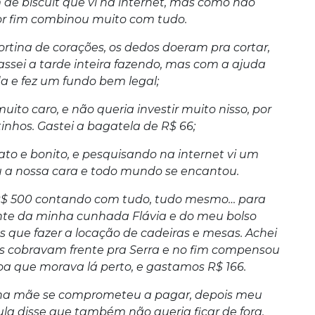
m de biscuit que vi na internet, mas como não
 por fim combinou muito com tudo.
tina de corações, os dedos doeram pra cortar,
ssei a tarde inteira fazendo, mas com a ajuda
da e fez um fundo bem legal;
ito caro, e não queria investir muito nisso, por
inhos. Gastei a bagatela de R$ 66;
ato e bonito, e pesquisando na internet vi um
cou a nossa cara e todo mundo se encantou.
$ 500 contando com tudo, tudo mesmo… para
ente da minha cunhada Flávia e do meu bolso
que fazer a locação de cadeiras e mesas. Achei
s cobravam frente pra Serra e no fim compensou
a que morava lá perto, e gastamos R$ 166.
ha mãe se comprometeu a pagar, depois meu
ula disse que também não queria ficar de fora,