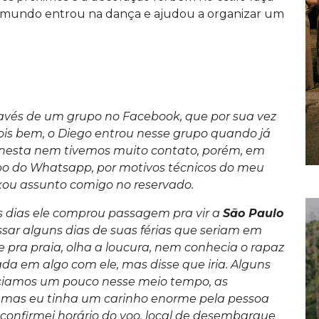
do mundo entrou na dança e ajudou a organizar um
avés de um grupo no Facebook, que por sua vez
ois bem, o Diego entrou nesse grupo quando já
nesta nem tivemos muito contato, porém, em
upo do Whatsapp, por motivos técnicos do meu
uxou assunto comigo no reservado.
 dias ele comprou passagem pra vir a
São Paulo
assar alguns dias de suas férias que seriam em
e pra praia, olha a loucura, nem conhecia o rapaz
da em algo com ele, mas disse que iria. Alguns
ciamos um pouco nesse meio tempo, as
, mas eu tinha um carinho enorme pela pessoa
confirmei horário do voo, local de desembarque