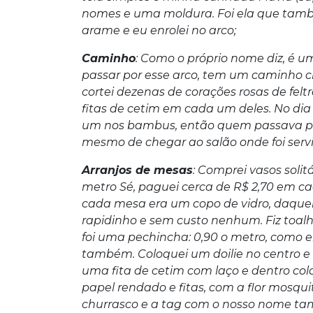
nomes e uma moldura. Foi ela que também
arame e eu enrolei no arco;
Caminho
: Como o próprio nome diz, é 
passar por esse arco, tem um caminho ch
cortei dezenas de corações rosas de fel
fitas de cetim em cada um deles. No d
um nos bambus, então quem passava por
mesmo de chegar ao salão onde foi serv
Arranjos de mesas
: Comprei vasos soli
metro Sé, paguei cerca de R$ 2,70 em ca
cada mesa era um copo de vidro, daquele
rapidinho e sem custo nenhum. Fiz toalh
foi uma pechincha: 0,90 o metro, como el
também. Coloquei um doilie no centro e 
uma fita de cetim com laço e dentro co
papel rendado e fitas, com a flor mosquit
churrasco e a tag com o nosso nome ta