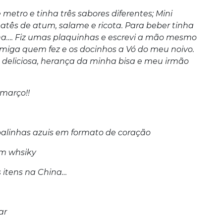
etro e tinha três sabores diferentes; Mini
patês de atum, salame e ricota. Para beber tinha
rinha…. Fiz umas plaquinhas e escrevi a mão mesmo
amiga quem fez e os docinhos a Vó do meu noivo.
 deliciosa, herança da minha bisa e meu irmão
 março!!
balinhas azuis em formato de coração
om whsiky
 itens na China…
ar