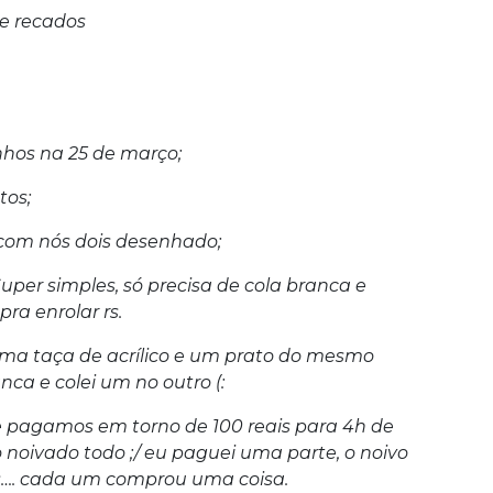
de recados
nhos na 25 de março;
tos;
 com nós dois desenhado;
uper simples, só precisa de cola branca e
ra enrolar rs.
uma taça de acrílico e um prato do mesmo
nca e colei um no outro (:
agamos em torno de 100 reais para 4h de
o noivado todo ;/ eu paguei uma parte, o noivo
rs…. cada um comprou uma coisa.