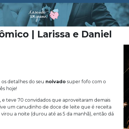
ômico | Larissa e Daniel
 os detalhes do seu
noivado
super fofo com o
ês hoje!
, e teve 70 convidados que aproveitaram demais
sive um canudinho de doce de leite que é receita
e virou a noite (durou até as 5 da manhã), então dá