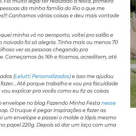
oi muito legal ter realizado a festa, primeiro
pessoas da minha família do Rio o que me
ntes!!! Ganhamos várias coisas e deu mais vontade
quei minha vó no aeroporto, voltei pro salão e
do noivado foi só alegria. Tinha mais ou menos 70
vilhoso ver as pessoas chegando pra
. Começamos às 16h e ficamos, acreditem, até
ados (
Lelutti Personalizados)
e isso me ajudou
 fazer… Até porque trabalho e vou pra faculdade
 vou explicar pra vocês como eu fiz as coisas
do envelope no blog Fazendo Minha Festa
nesse
op. O truque é pegar inspirações e fazer as
i um envelope e passei o molde a lápis mesmo
i no papel 220g. Depois só dar um laço com uma