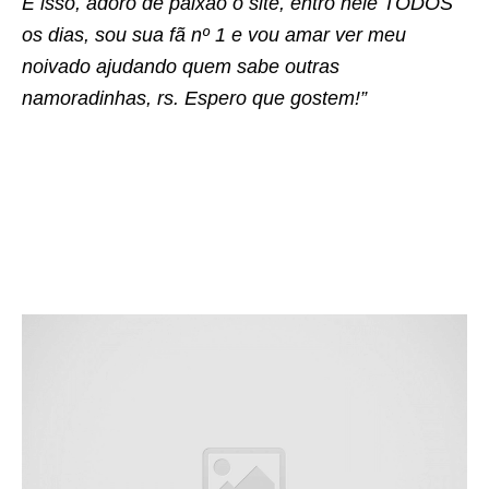
É isso, adoro de paixão o site, entro nele TODOS
os dias, sou sua fã nº 1 e vou amar ver meu
noivado ajudando quem sabe outras
namoradinhas, rs. Espero que gostem!”