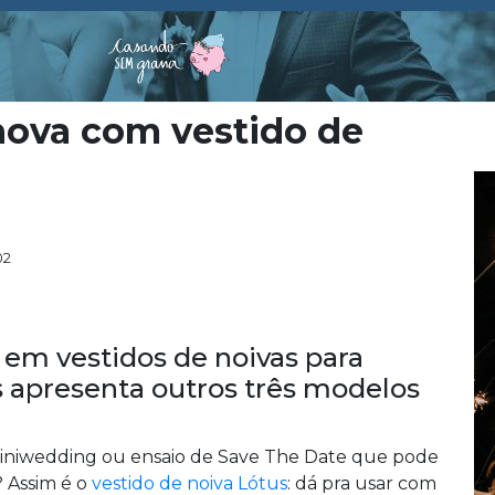
nova com vestido de
02
em vestidos de noivas para
s apresenta outros três modelos
 miniwedding ou ensaio de Save The Date que pode
 Assim é o
vestido de noiva Lótus
: dá pra usar com