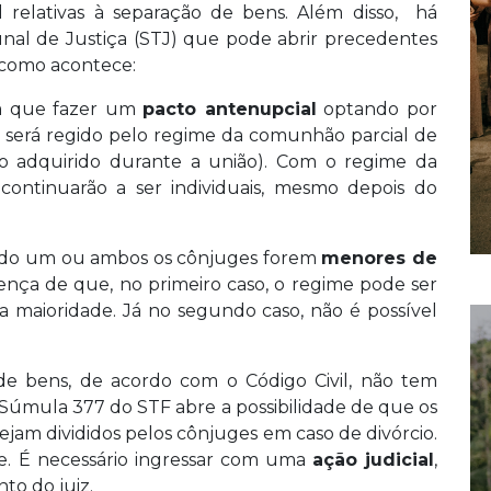
l relativas à separação de bens. Além disso, há
al de Justiça (STJ) que pode abrir precedentes
 como acontece:
em que fazer um
pacto antenupcial
optando por
o será regido pelo regime da comunhão parcial de
io adquirido durante a união). Com o regime da
continuarão a ser individuais, mesmo depois do
o um ou ambos os cônjuges forem
menores de
rença de que, no primeiro caso, o regime pode ser
maioridade. Já no segundo caso, não é possível
e bens, de acordo com o Código Civil, não tem
a Súmula 377 do STF abre a possibilidade de que os
jam divididos pelos cônjuges em caso de divórcio.
e. É necessário ingressar com uma
ação judicial
,
to do juiz.