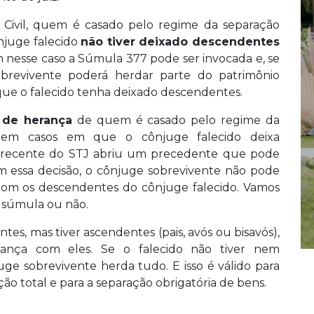
Civil, quem é casado pelo regime da separação
ônjuge falecido
não tiver deixado descendentes
ém nesse caso a Súmula 377 pode ser invocada e, se
obrevivente poderá herdar parte do patrimônio
ue o falecido tenha deixado descendentes.
o de herança
de quem é casado pelo regime da
e em casos em que o cônjuge falecido deixa
o recente do STJ abriu um precedente que pode
 essa decisão, o cônjuge sobrevivente não pode
com os descendentes do cônjuge falecido. Vamos
á súmula ou não.
tes, mas tiver ascendentes (pais, avós ou bisavós),
erança com eles. Se o falecido não tiver nem
ge sobrevivente herda tudo. E isso é válido para
ção total e para a separação obrigatória de bens.