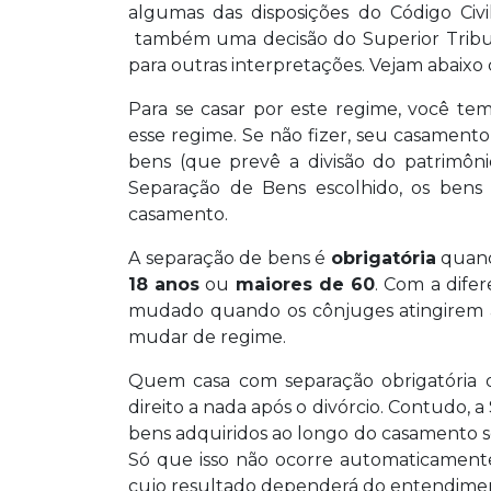
algumas das disposições do Código Civi
também uma decisão do Superior Tribun
para outras interpretações. Vejam abaixo
Para se casar por este regime, você t
esse regime. Se não fizer, seu casament
bens (que prevê a divisão do patrimôn
Separação de Bens escolhido, os bens 
casamento.
A separação de bens é
obrigatória
quand
18 anos
ou
maiores de 60
. Com a dife
mudado quando os cônjuges atingirem a 
mudar de regime.
Quem casa com separação obrigatória d
direito a nada após o divórcio. Contudo, 
bens adquiridos ao longo do casamento se
Só que isso não ocorre automaticament
cujo resultado dependerá do entendimen