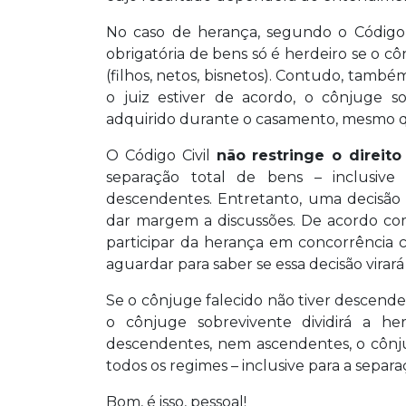
No caso de herança, segundo o Código 
obrigatória de bens só é herdeiro se o c
(filhos, netos, bisnetos). Contudo, tamb
o juiz estiver de acordo, o cônjuge s
adquirido durante o casamento, mesmo q
O Código Civil
não restringe o direit
separação total de bens – inclusiv
descendentes. Entretanto, uma decisã
dar margem a discussões. De acordo com
participar da herança em concorrência 
aguardar para saber se essa decisão virar
Se o cônjuge falecido não tiver descenden
o cônjuge sobrevivente dividirá a h
descendentes, nem ascendentes, o cônju
todos os regimes – inclusive para a separa
Bom, é isso, pessoal!