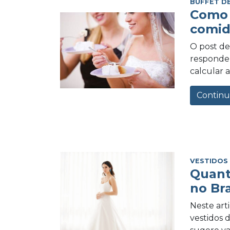
BUFFET D
Como 
comid
O post de 
responder
calcular a
Continu
VESTIDOS
Quant
no Bra
Neste art
vestidos 