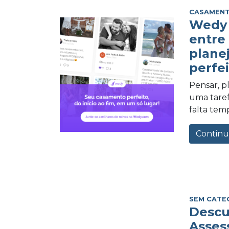
CASAMEN
Wedy 
entre
plane
perfei
Pensar, 
uma tarefa
falta tem
Continu
SEM CATE
Descu
Asses