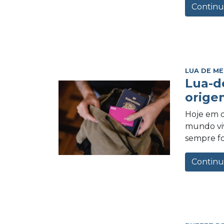
Continu
LUA DE ME
Lua-d
orige
Hoje em d
mundo vi
sempre foi
Continu