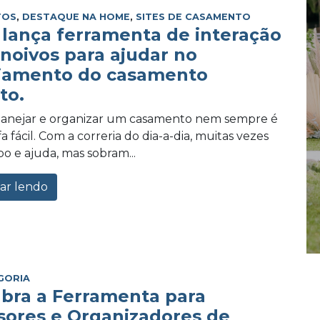
TOS
,
DESTAQUE NA HOME
,
SITES DE CASAMENTO
lança ferramenta de interação
 noivos para ajudar no
jamento do casamento
to.
planejar e organizar um casamento nem sempre é
 fácil. Com a correria do dia-a-dia, muitas vezes
po e ajuda, mas sobram...
ar lendo
GORIA
bra a Ferramenta para
sores e Organizadores de