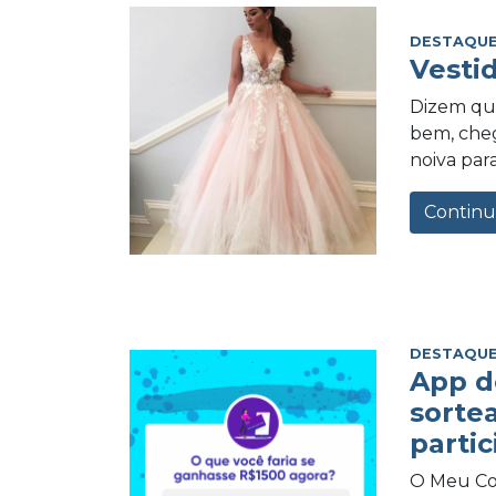
DESTAQUE
Vesti
Dizem qu
bem, cheg
noiva para
Continu
DESTAQUE
App d
sorte
partic
O Meu Com