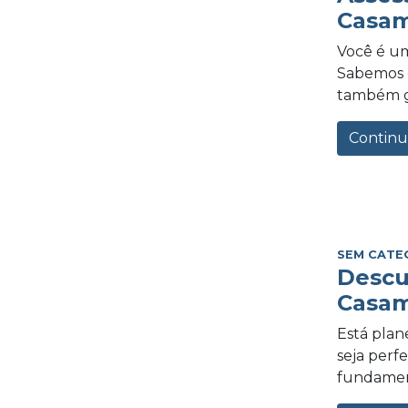
Casam
Você é um
Sabemos o
também gra
Continu
SEM CATE
Descu
Casam
Está plan
seja perf
fundament