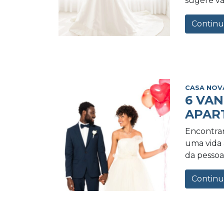
sugere va
Continu
CASA NOV
6 VA
APAR
Encontrar
uma vida a
da pessoa 
Continu