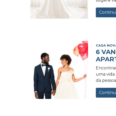
sugere va
Continu
CASA NOV
6 VA
APAR
Encontrar
uma vida a
da pessoa 
Continu