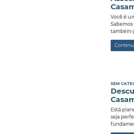
Casam
Você é um
Sabemos o
também gra
Continu
SEM CATE
Descu
Casam
Está plan
seja perf
fundament