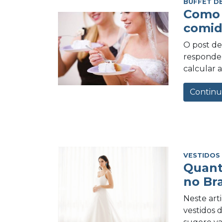
BUFFET D
Como 
comid
O post de 
responder
calcular a
Continu
VESTIDOS
Quant
no Bra
Neste art
vestidos 