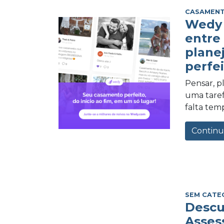
CASAMEN
Wedy 
entre
plane
perfei
Pensar, 
uma tarefa
falta tem
Continu
SEM CATE
Descu
Asses