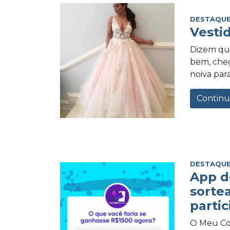
DESTAQUE
Vesti
Dizem qu
bem, cheg
noiva para
Continu
DESTAQUE
App d
sorte
partic
O Meu Com