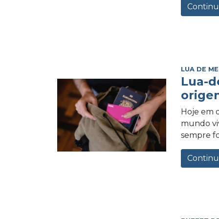
Continu
LUA DE ME
Lua-d
orige
Hoje em d
mundo vi
sempre foi
Continu