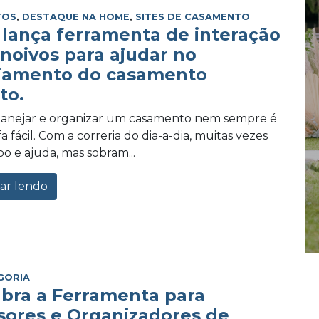
TOS
,
DESTAQUE NA HOME
,
SITES DE CASAMENTO
lança ferramenta de interação
 noivos para ajudar no
jamento do casamento
to.
planejar e organizar um casamento nem sempre é
 fácil. Com a correria do dia-a-dia, muitas vezes
po e ajuda, mas sobram...
ar lendo
GORIA
bra a Ferramenta para
sores e Organizadores de