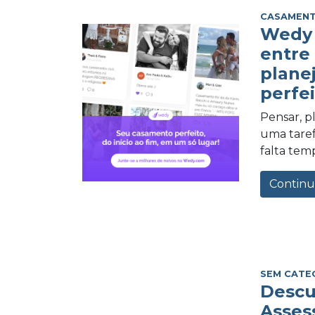
CASAMEN
Wedy 
entre
plane
perfei
Pensar, 
uma tarefa
falta tem
Continu
SEM CATE
Descu
Asses