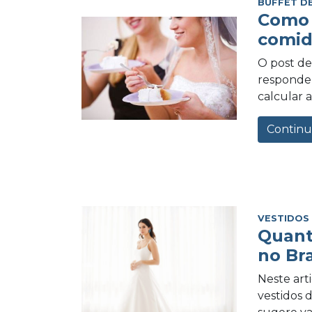
BUFFET D
Como 
comid
O post de 
responder
calcular a
Continu
VESTIDOS
Quant
no Bra
Neste art
vestidos 