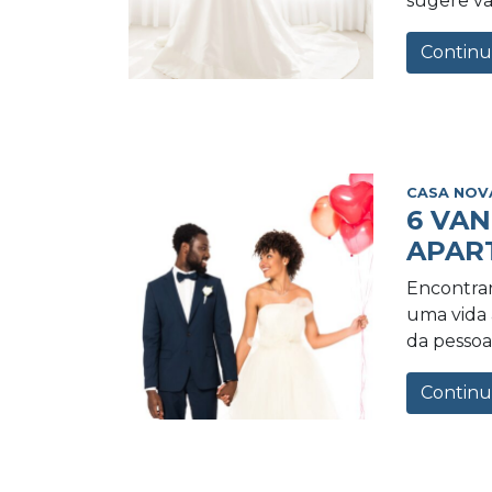
sugere va
Continu
CASA NOV
6 VA
APAR
Encontrar
uma vida a
da pessoa 
Continu