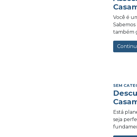
Casam
Você é um
Sabemos o
também gra
Continu
SEM CATE
Descu
Casam
Está plan
seja perf
fundament