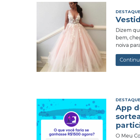
DESTAQUE
Vesti
Dizem qu
bem, cheg
noiva para
Continu
DESTAQUE
App d
sorte
partic
O Meu Com