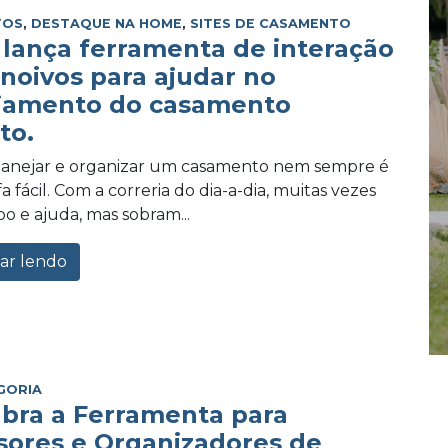
TOS
,
DESTAQUE NA HOME
,
SITES DE CASAMENTO
lança ferramenta de interação
 noivos para ajudar no
jamento do casamento
to.
planejar e organizar um casamento nem sempre é
 fácil. Com a correria do dia-a-dia, muitas vezes
po e ajuda, mas sobram...
ar lendo
GORIA
bra a Ferramenta para
sores e Organizadores de