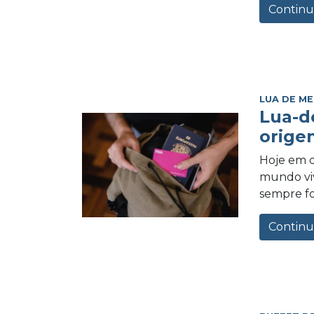
Continu
LUA DE ME
Lua-d
orige
Hoje em d
mundo vi
sempre foi
Continu