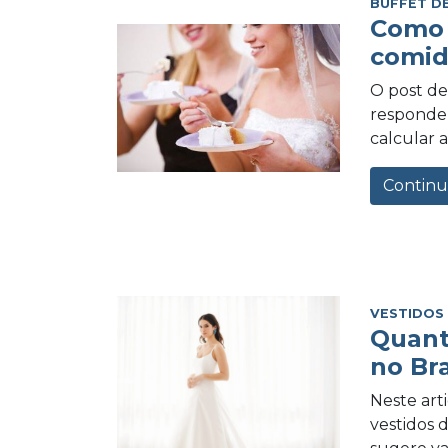
BUFFET D
Como 
comid
O post de 
responder
calcular a
Continu
VESTIDOS
Quant
no Bra
Neste art
vestidos 