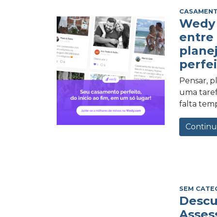
CASAMEN
Wedy 
entre
plane
perfei
Pensar, 
uma tarefa
falta tem
Continu
SEM CATE
Descu
Asses