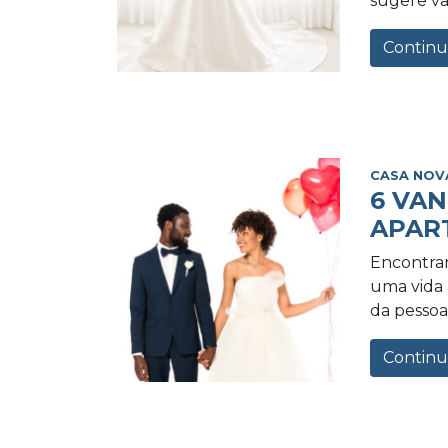
sugere va
Continu
CASA NOV
6 VA
APAR
Encontrar
uma vida a
da pessoa 
Continu