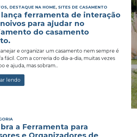
TOS
,
DESTAQUE NA HOME
,
SITES DE CASAMENTO
lança ferramenta de interação
 noivos para ajudar no
jamento do casamento
to.
planejar e organizar um casamento nem sempre é
 fácil. Com a correria do dia-a-dia, muitas vezes
po e ajuda, mas sobram...
ar lendo
GORIA
bra a Ferramenta para
sores e Organizadores de