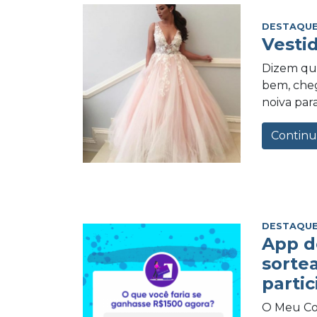
DESTAQUE
Vesti
Dizem qu
bem, cheg
noiva para
Continu
DESTAQUE
App d
sorte
partic
O Meu Com