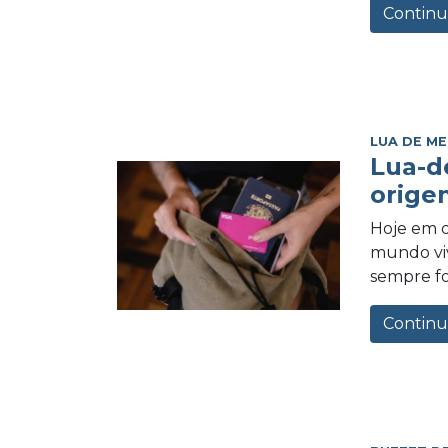
Continu
LUA DE ME
Lua-d
orige
Hoje em d
mundo vi
sempre foi
Continu