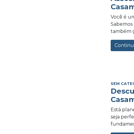
Casam
Você é um
Sabemos o
também gra
Continu
SEM CATE
Descu
Casam
Está plan
seja perf
fundament