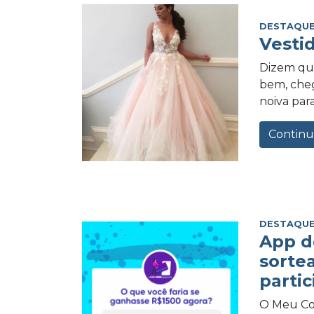
DESTAQUE
Vesti
Dizem qu
bem, cheg
noiva para
Continu
DESTAQUE
App d
sorte
partic
O Meu Com