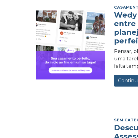
CASAMEN
Wedy 
entre
plane
perfei
Pensar, 
uma tarefa
falta tem
Continu
SEM CATE
Descu
Asses