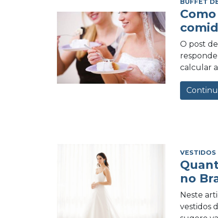
BUFFET D
Como 
comid
O post de 
responder
calcular a
Continu
VESTIDOS
Quant
no Bra
Neste art
vestidos 