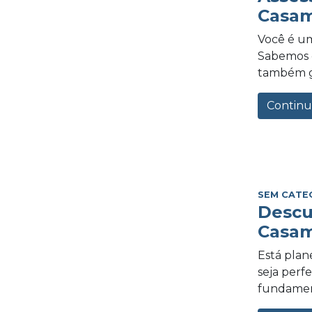
Casam
Você é um
Sabemos o
também gra
Continu
SEM CATE
Descu
Casam
Está plan
seja perf
fundament