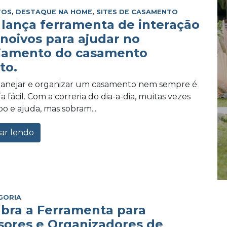
TOS
,
DESTAQUE NA HOME
,
SITES DE CASAMENTO
lança ferramenta de interação
 noivos para ajudar no
jamento do casamento
to.
planejar e organizar um casamento nem sempre é
 fácil. Com a correria do dia-a-dia, muitas vezes
po e ajuda, mas sobram...
ar lendo
GORIA
bra a Ferramenta para
sores e Organizadores de