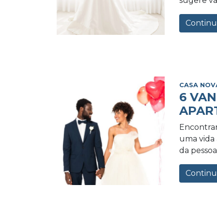
sugere va
Continu
CASA NOV
6 VA
APAR
Encontrar
uma vida a
da pessoa 
Continu