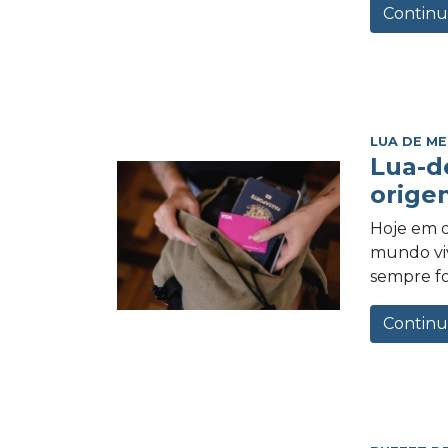
Continu
LUA DE ME
Lua-d
orige
Hoje em d
mundo vi
sempre foi
Continu