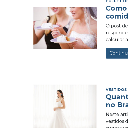
BUFFET D
Como 
comid
O post de 
responder
calcular a
Continu
VESTIDOS
Quant
no Bra
Neste art
vestidos 