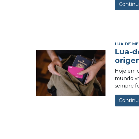
Continu
LUA DE ME
Lua-d
orige
Hoje em d
mundo vi
sempre foi
Continu