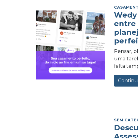
CASAMEN
Wedy 
entre
plane
perfei
Pensar, 
uma tarefa
falta tem
Continu
SEM CATE
Descu
Asses