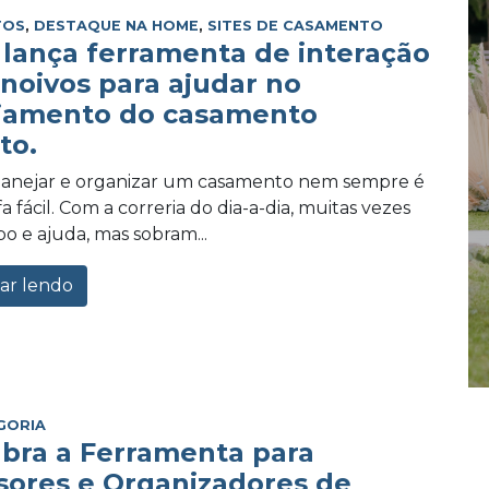
TOS
,
DESTAQUE NA HOME
,
SITES DE CASAMENTO
lança ferramenta de interação
 noivos para ajudar no
jamento do casamento
to.
planejar e organizar um casamento nem sempre é
 fácil. Com a correria do dia-a-dia, muitas vezes
po e ajuda, mas sobram...
ar lendo
GORIA
bra a Ferramenta para
sores e Organizadores de