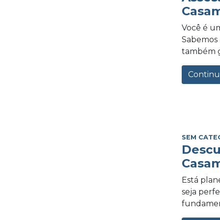
Casam
Você é um
Sabemos o
também gra
Continu
SEM CATE
Descu
Casam
Está plan
seja perf
fundament