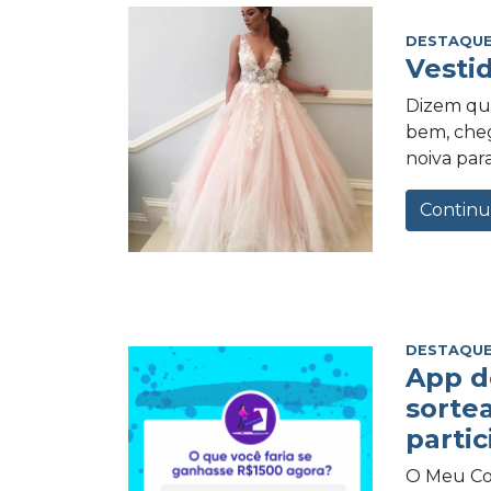
DESTAQUE
Vesti
Dizem qu
bem, cheg
noiva para
Continu
DESTAQUE
App d
sorte
partic
O Meu Com