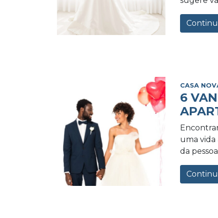
sugere va
Continu
CASA NOV
6 VA
APAR
Encontrar
uma vida a
da pessoa 
Continu