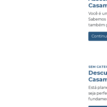
Casam
Você é um
Sabemos o
também gra
Continu
SEM CATE
Descu
Casam
Está plan
seja perf
fundament