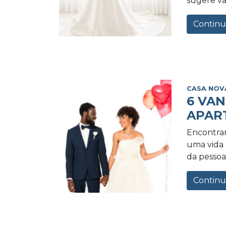
sugere va
Continu
CASA NOV
6 VA
APAR
Encontrar
uma vida a
da pessoa 
Continu