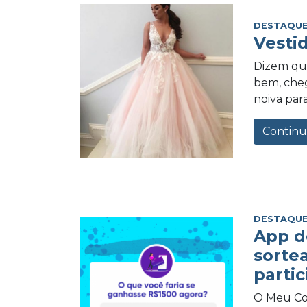
DESTAQUE
Vesti
Dizem qu
bem, cheg
noiva para
Continu
DESTAQUE
App d
sorte
partic
O Meu Com