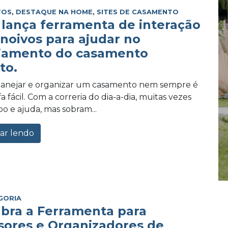
TOS
,
DESTAQUE NA HOME
,
SITES DE CASAMENTO
lança ferramenta de interação
 noivos para ajudar no
jamento do casamento
to.
planejar e organizar um casamento nem sempre é
 fácil. Com a correria do dia-a-dia, muitas vezes
po e ajuda, mas sobram...
ar lendo
GORIA
bra a Ferramenta para
sores e Organizadores de