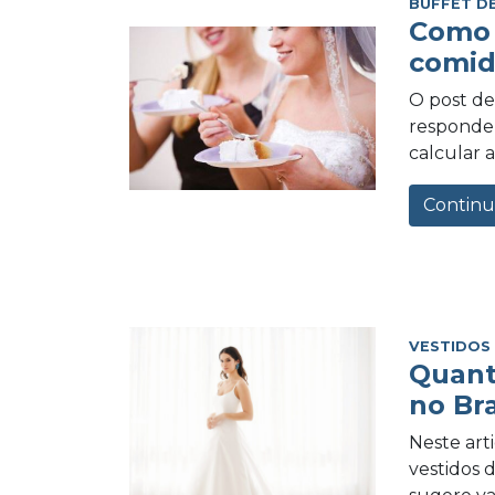
BUFFET D
Como 
comid
O post de 
responder
calcular a
Continu
VESTIDOS
Quant
no Bra
Neste art
vestidos 