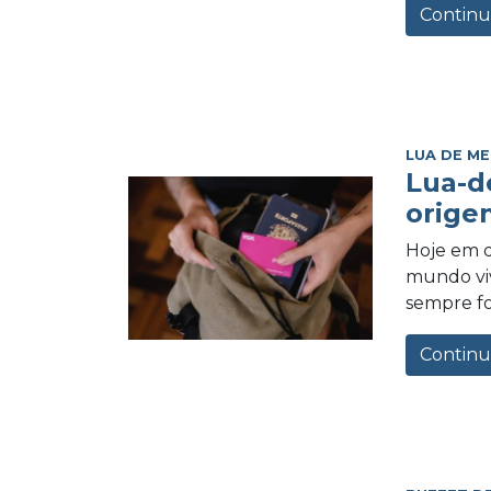
Continu
LUA DE ME
Lua-d
orige
Hoje em d
mundo vi
sempre foi
Continu