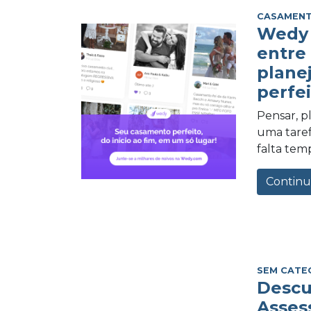
CASAMEN
Wedy 
entre
plane
perfei
Pensar, 
uma tarefa
falta tem
Continu
SEM CATE
Descu
Asses