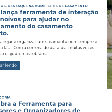
TOS
,
DESTAQUE NA HOME
,
SITES DE CASAMENTO
lança ferramenta de interação
 noivos para ajudar no
jamento do casamento
to.
planejar e organizar um casamento nem sempre é
 fácil. Com a correria do dia-a-dia, muitas vezes
po e ajuda, mas sobram...
ar lendo
GORIA
bra a Ferramenta para
sores e Organizadores de