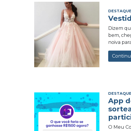
DESTAQUE
Vesti
Dizem qu
bem, cheg
noiva para
Continu
DESTAQUE
App d
sorte
partic
O Meu Com