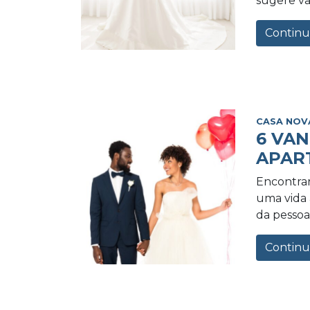
sugere va
Continu
CASA NOV
6 VA
APAR
Encontrar
uma vida a
da pessoa 
Continu