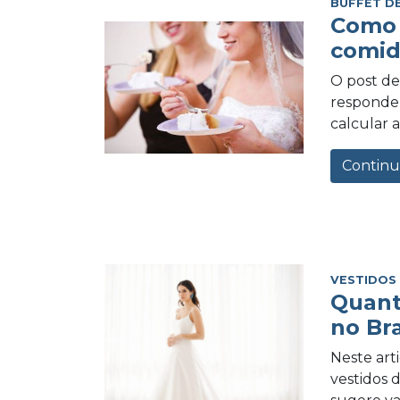
BUFFET D
Como 
comid
O post de 
responder
calcular a
Continu
VESTIDOS
Quant
no Bra
Neste art
vestidos 