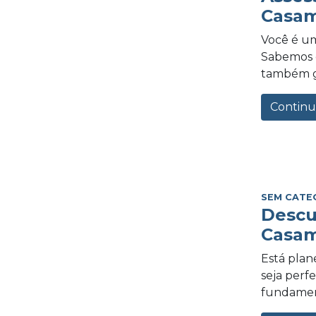
Casam
Você é um
Sabemos o
também gra
Continu
SEM CATE
Descu
Casam
Está plan
seja perf
fundament