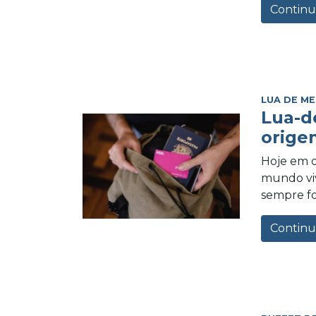
Continu
LUA DE ME
Lua-d
orige
Hoje em d
mundo vi
sempre foi
Continu