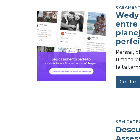
CASAMEN
Wedy 
entre
plane
perfei
Pensar, 
uma tarefa
falta tem
Continu
SEM CATE
Descu
Asses