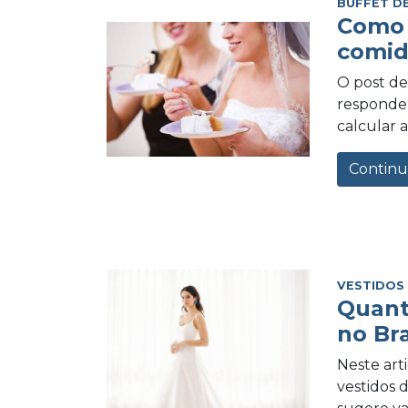
BUFFET D
Como 
comid
O post de 
responder
calcular a
Continu
VESTIDOS
Quant
no Bra
Neste art
vestidos 