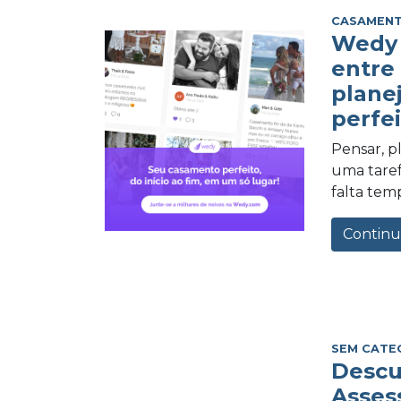
CASAMEN
Wedy 
entre
plane
perfei
Pensar, 
uma tarefa
falta tem
Continu
SEM CATE
Descu
Asses