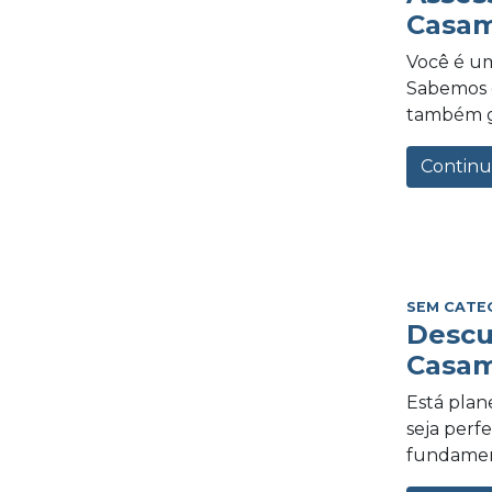
Casam
Você é um
Sabemos o
também gra
Continu
SEM CATE
Descu
Casam
Está plan
seja perf
fundament