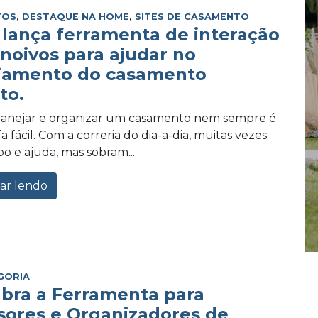
TOS
,
DESTAQUE NA HOME
,
SITES DE CASAMENTO
lança ferramenta de interação
 noivos para ajudar no
jamento do casamento
to.
planejar e organizar um casamento nem sempre é
 fácil. Com a correria do dia-a-dia, muitas vezes
po e ajuda, mas sobram...
ar lendo
GORIA
bra a Ferramenta para
sores e Organizadores de