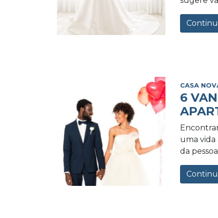
sugere va
Continu
CASA NOV
6 VA
APAR
Encontrar
uma vida a
da pessoa 
Continu