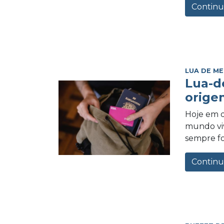
Continu
LUA DE ME
Lua-d
orige
Hoje em d
mundo vi
sempre foi
Continu