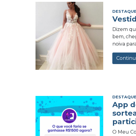
DESTAQUE
Vesti
Dizem qu
bem, cheg
noiva para
Continu
DESTAQUE
App d
sorte
partic
O Meu Com