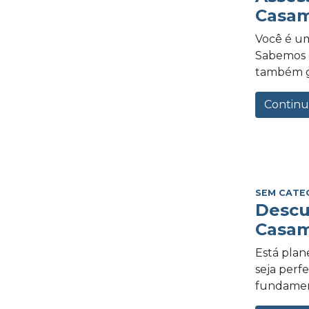
Casam
Você é um
Sabemos o
também gra
Continu
SEM CATE
Descu
Casam
Está plan
seja perf
fundament