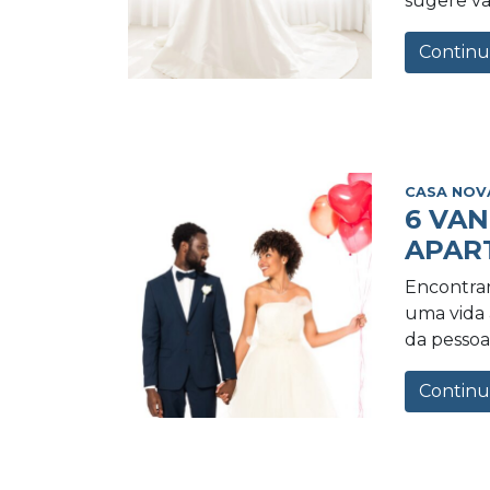
sugere va
Continu
CASA NOV
6 VA
APAR
Encontrar
uma vida a
da pessoa 
Continu