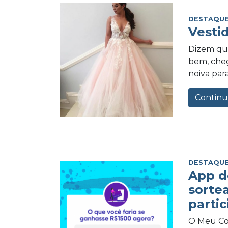
DESTAQUE
Vesti
Dizem qu
bem, cheg
noiva para
Continu
DESTAQUE
App d
sorte
partic
O Meu Com