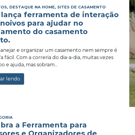
TOS
,
DESTAQUE NA HOME
,
SITES DE CASAMENTO
lança ferramenta de interação
 noivos para ajudar no
jamento do casamento
to.
planejar e organizar um casamento nem sempre é
 fácil. Com a correria do dia-a-dia, muitas vezes
po e ajuda, mas sobram...
ar lendo
GORIA
bra a Ferramenta para
sores e Organizadores de