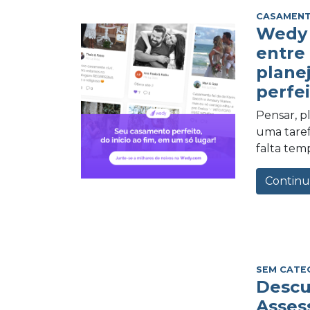
CASAMEN
Wedy 
entre
plane
perfei
Pensar, 
uma tarefa
falta tem
Continu
SEM CATE
Descu
Asses