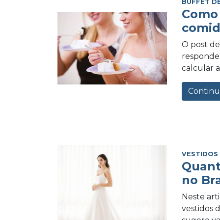
BUFFET D
Como 
comid
O post de 
responder
calcular a
Continu
VESTIDOS
Quant
no Bra
Neste art
vestidos 