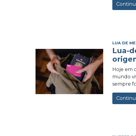
Continu
LUA DE ME
Lua-d
orige
Hoje em d
mundo vi
sempre foi
Continu