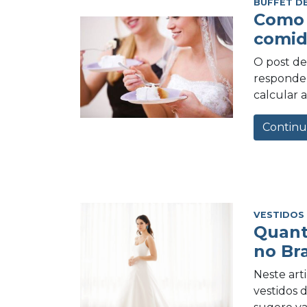
BUFFET D
Como 
comid
O post de 
responder
calcular a
Continu
VESTIDOS
Quant
no Bra
Neste art
vestidos 