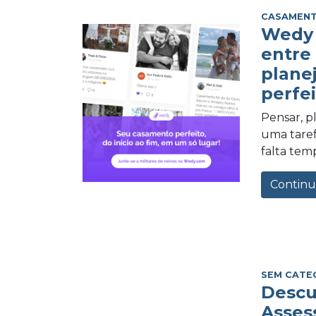
CASAMEN
Wedy 
entre
plane
perfei
Pensar, 
uma tarefa
falta tem
Continu
SEM CATE
Descu
Asses