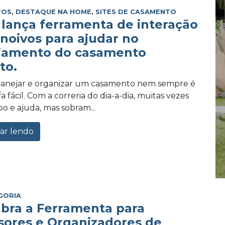
TOS
,
DESTAQUE NA HOME
,
SITES DE CASAMENTO
lança ferramenta de interação
 noivos para ajudar no
jamento do casamento
to.
planejar e organizar um casamento nem sempre é
 fácil. Com a correria do dia-a-dia, muitas vezes
po e ajuda, mas sobram...
ar lendo
GORIA
bra a Ferramenta para
sores e Organizadores de