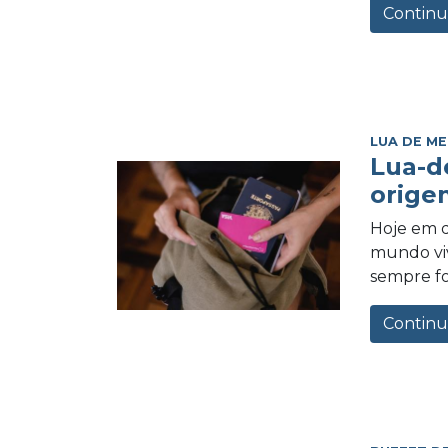
Continu
LUA DE ME
Lua-d
orige
Hoje em d
mundo vi
sempre foi
Continu