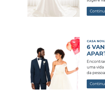
sugere va
Continu
CASA NOV
6 VA
APAR
Encontrar
uma vida a
da pessoa 
Continu