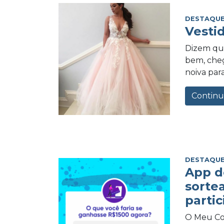
DESTAQUE
Vesti
Dizem qu
bem, cheg
noiva para
Continu
DESTAQUE
App d
sorte
partic
O Meu Com