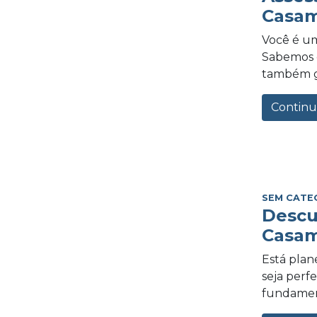
Casam
Você é um
Sabemos o
também gra
Continu
SEM CATE
Descu
Casam
Está plan
seja perf
fundament